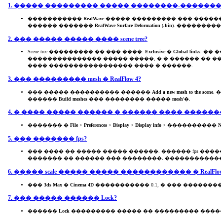
1. ����� ��������� ����� ��������-������
�����������
RealWave
����� ��������� ��� ����
������ �������
RealWave Surface Deformation
(
.bin
). ��������
2. ��� ����� ����� ����
scene tree
?
Scene tree ��������� �� ��� ����:
Exclusive
�
Global links
. ��
��������������� ����� �����, � � ������ �� 
���� ����������������� ���� � ������.
3. ��� ��������� mesh �
RealFlow 4
?
��� ����� ���������� ������
Add a new mesh to the scene
.
������
Build meshes
��� �������� �����
mesh
'�.
4. � ���� ����� ������ � ������ ���� ������
������� �
File
>
Preferences
>
Display
>
Display info
> ����������
N
5. ��� �������
fps
?
��� ���� �� ����� ����� ������. ������ fps ��
������� �� ������ ��� ��������. ����������
6. �����
scale
����� ����� ������������ �
RealFlo
���
3ds Max
�
Cinema 4D
����������� 0.1, � ��� �������
7. ��� ����� ������
Lock
?
������
Lock
��������� ����� �� ��������� �����