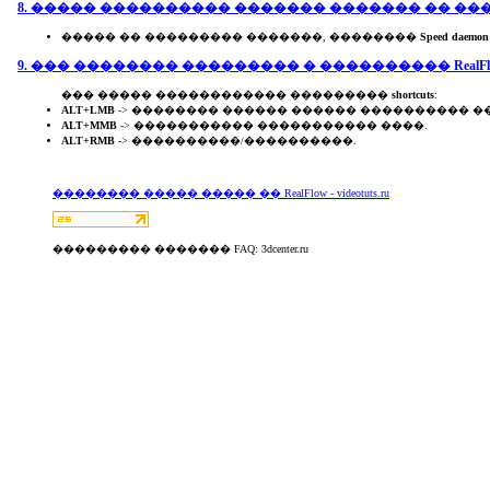
8. ����� ���������� ������� ������� �� ��
����� �� ��������� �������, ��������
Speed daemon
9. ��� �������� ��������� � ����������
RealF
��� ����� ������������ ���������
shortcuts
:
ALT+LMB
-> �������� ������ ������ ���������� ��
ALT+MMB
-> ����������� ����������� ����.
ALT+RMB
-> ����������/����������.
�������� ����� ����� �� RealFlow - videotuts.ru
��������� ������� FAQ: 3dcenter.ru