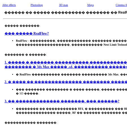
After effects
Photoshop
3D max
Maya
Cinema 
������ �� ����� ���������� ������� ��
RealF
����� �������:
��� �����
RealFlow
?
RealFlow
- ���������, ������������ ������� ����
�������������������, �����������
Next Limit Technol
������� � ������:
1. ����� � ������� ���������� ����������
�������� �
3ds Max
�����
.sd
, ���������� ����
�
RealFlow
���������� ������� ���������
3ds Max
. �
2. � ���� �� �������������� �������� ����
��� ������� �������� � ���� �����, ����� ����
� SD �����.
3. �� ������������� �������. ��� ������?
�������� �� �����������
RF4
, � ��������� ���
R
�������������� �����,
RF
�� ������ ������� �
����������� �������: