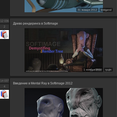
31 января 2012
bridgend
12 036
Древо рендеринга в Softimage
2
1 ноября 2011
ryujin
14 037
Введение в Mental Ray в Softimage 2012
4