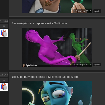
17 марта 2013
ryujin
11 544
Взаимодействие персонажей в Softimage
0
19 декабря 2012
ryujin
13 044
Уроки по ригу персонажа в Softimage для новичков
1