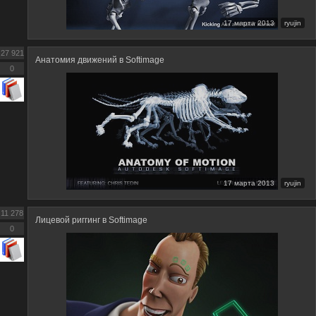
17 марта 2013
ryujin
27 921
Анатомия движений в Softimage
0
17 марта 2013
ryujin
11 278
Лицевой риггинг в Softimage
0