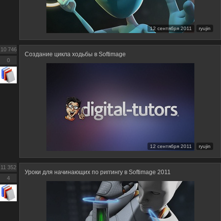
12 сентября 2011
ryujin
10 746
Создание цикла ходьбы в Softimage
0
12 сентября 2011
ryujin
11 352
Уроки для начинающих по риггингу в Softimage 2011
4