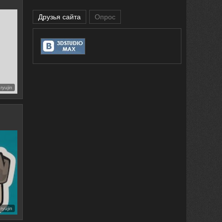
Друзья сайта
Опрос
ryujin
ryujin