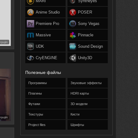
MARI
Syntheyes
Anime Studio
POSER
Premiere Pro
Sony Vegas
Massive
Pinnacle
ryujin
UDK
Sound Design
CryENGINE
Unity3D
Полезные файлы
Программы
Звуковые эффекты
Плагины
HDRI карты
Футажи
3D модели
Текстуры
Кисти
ryujin
Project files
Шрифты