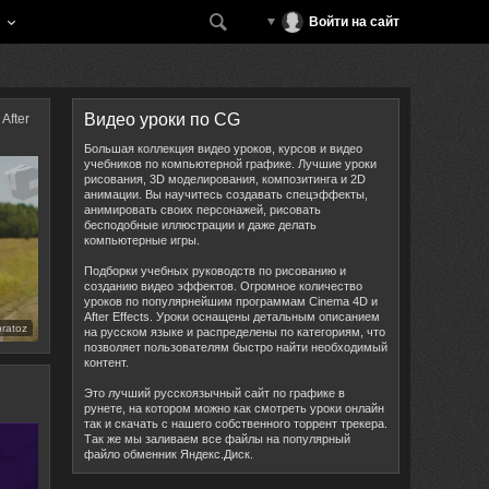
Войти на сайт
Видео уроки по CG
After
Большая коллекция видео уроков, курсов и видео
учебников по компьютерной графике. Лучшие уроки
рисования, 3D моделирования, композитинга и 2D
анимации. Вы научитесь создавать спецэффекты,
анимировать своих персонажей, рисовать
бесподобные иллюстрации и даже делать
компьютерные игры.
Подборки учебных руководств по рисованию и
созданию видео эффектов. Огромное количество
уроков по популярнейшим программам Cinema 4D и
After Effects. Уроки оснащены детальным описанием
bratoz
на русском языке и распределены по категориям, что
позволяет пользователям быстро найти необходимый
контент.
Это лучший русскоязычный сайт по графике в
рунете, на котором можно как смотреть уроки онлайн
так и скачать с нашего собственного торрент трекера.
Так же мы заливаем все файлы на популярный
файло обменник Яндекс.Диск.