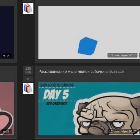
ryujin
13 сентября 2017
126
Раскрашивание мультяшной собачки в Illustrator
666
0
ryujin
12 сентября 2017