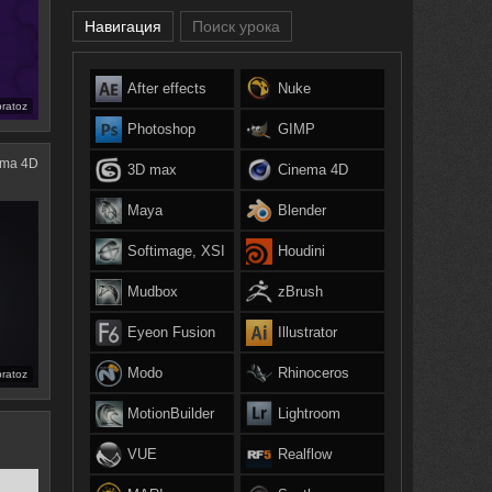
Навигация
Поиск урока
After effects
Nuke
bratoz
Photoshop
GIMP
ema 4D
3D max
Cinema 4D
Maya
Blender
Softimage, XSI
Houdini
Mudbox
zBrush
Eyeon Fusion
Illustrator
Modo
Rhinoceros
bratoz
MotionBuilder
Lightroom
VUE
Realflow