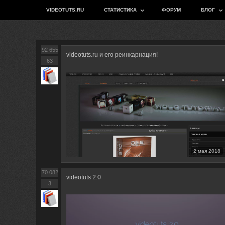
VIDEOTUTS.RU
СТАТИСТИКА
ФОРУМ
БЛОГ
92 655
videotuts.ru и его реинкарнация!
63
2 мая 2018
70 082
videotuts 2.0
3