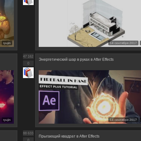
ryujin
14 сентября 2017
47 162
Энергетический шар в руках в After Effects
0
ryujin
14 сентября 2017
88 633
Прыгающий квадрат в After Effects
0