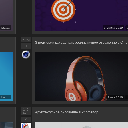
bratoz
5 марта 2019
23 734
3 подсказки как сделать реалистичнее отражение в Cin
0
bratoz
9 мая 2018
143
Архитектурное рисование в Photoshop
670
2