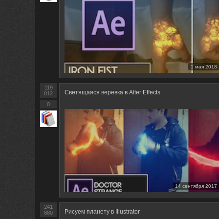
1 мая 2018
119
Светящаяся веревка в After Effects
812
0
14 сентября 2017
241
Рисуем планету в Illustrator
880