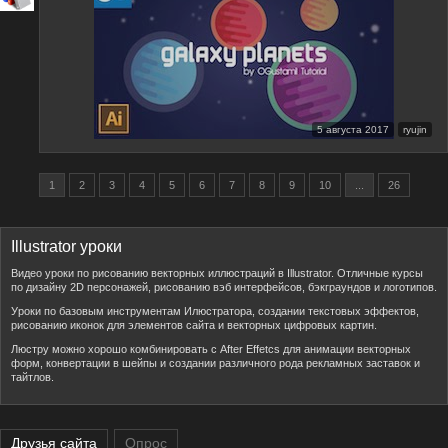
5 августа 2017
ryujin
1
2
3
4
5
6
7
8
9
10
...
26
Illustrator уроки
Видео уроки по рисованию векторных иллюстраций в Illustrator. Отличные курсы
по дизайну 2D персонажей, рисованию вэб интерфейсов, бэкграундов и логотипов.
Уроки по
базовым инструментам
Илюстратора, создании
текстовых эффектов
,
рисованию иконок для элементов сайта и
векторных
цифровых картин.
Люстру можно хорошо комбинировать с After Effetcs для анимации векторных
форм, конвертации в шейпы и создании различного рода рекламных заставок и
тайтлов.
Друзья сайта
Опрос