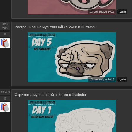
13 сентября 2017
ryujin
126
Раскрашивание мультяшной собачки в Illustrator
666
0
12 сентября 2017
ryujin
33 209
Отрисовка мультяшной собачки в Illustrator
0