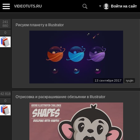
VIDEOTUTS.RU
Войти на сайт
241
Рисуем планету в Illustrator
880
0
13 сентября 2017
ryujin
42 818
Отрисовка и раскрашивание обезьянки в Illustrator
0