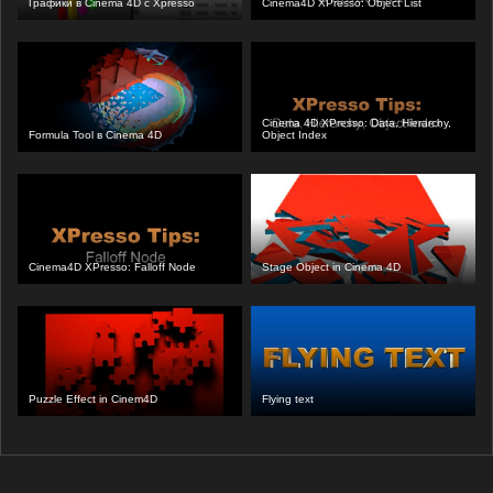
Графики в Cinema 4D с Xpresso
Cinema4D XPresso: Object List
Cinema 4D XPresso: Data, Hierarchy,
Formula Tool в Cinema 4D
Object Index
Cinema4D XPresso: Falloff Node
Stage Object in Cinema 4D
Puzzle Effect in Cinem4D
Flying text