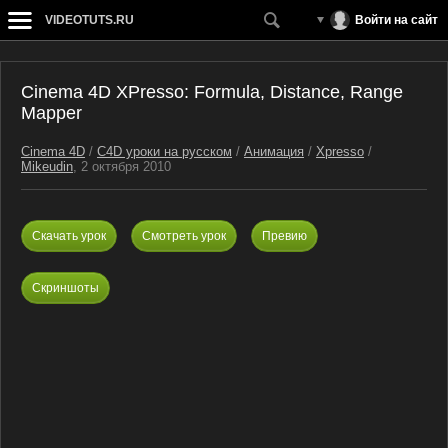
VIDEOTUTS.RU
Войти на сайт
Cinema 4D XPresso: Formula, Distance, Range
Mapper
Cinema 4D
/
C4D уроки на русском
/
Анимация
/
Xpresso
/
Mikeudin
, 2 октября 2010
Скачать урок
Смотреть урок
Превию
Скриншоты