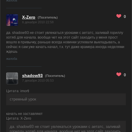
жалоба
0
X-Zero
(Посетитель)
6 декабря 2010 22:58
да. shadow93 не стоит увлекаться уроками с аетатс, заливай гориллу
хотяб для начала. вообще чет на этот сайт заходить у меня прост
вошло в привычку, раньше всегда новинки успевали выкладывать, а
сейчас я сам уже качать начал, т.к. тут даже крамера иногда неделями
ждешь
жалоба
0
shadow93
(Посетитель)
7 декабря 2010 05:53
Цитата: imortl
стремный урок
качать не заставляют
Цитата: X-Zero
да. shadow93 не стоит увлекаться уроками с аетатс, заливай
гориллу хотяб для начала. вообще чет на этот сайт заходить