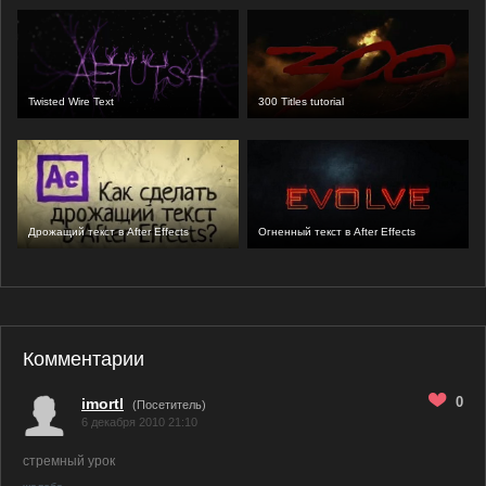
Twisted Wire Text
300 Titles tutorial
Дрожащий текст в After Effects
Огненный текст в After Effects
Комментарии
0
imortl
(Посетитель)
6 декабря 2010 21:10
стремный урок