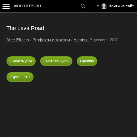
VIDEOTUTS.RU
Войти на сайт
The Lava Road
After Effects
/
Эффекты с текстом
/
Aetuts+
, 5 декабря 2010
Скачать урок
Смотреть урок
Превию
Скриншоты