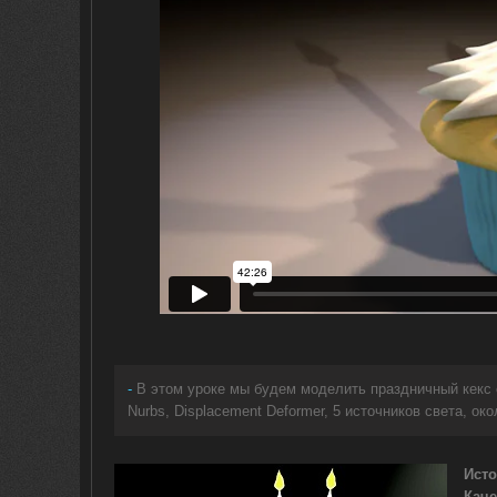
-
В этом уроке мы будем моделить праздничный кекс со 
Nurbs, Displacement Deformer, 5 источников света, окол
Исто
Каче