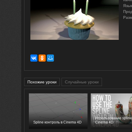
Язык
Про
Разм
Похожие уроки
Случайные уроки
Использование spline
Spline контроль в Cinema 4D
Cinema 4D