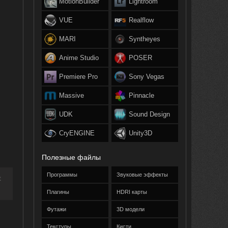
MotionBuilder
Lightroom
VUE
Realflow
MARI
Syntheyes
Anime Studio
POSER
Premiere Pro
Sony Vegas
Massive
Pinnacle
UDK
Sound Design
CryENGINE
Unity3D
Полезные файлы
Программы
Звуковые эффекты
t
Плагины
HDRI карты
Футажи
3D модели
Текстуры
Кисти