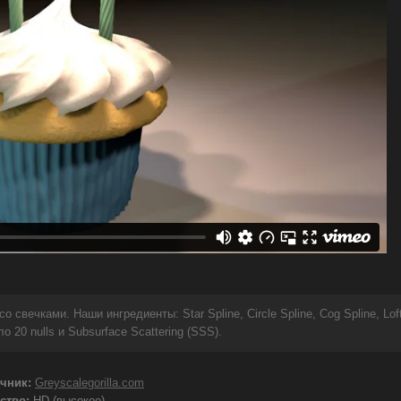
свечками. Наши ингредиенты: Star Spline, Circle Spline, Cog Spline, Lof
о 20 nulls и Subsurface Scattering (SSS).
чник:
Greyscalegorilla.com
ство:
HD (высокое)