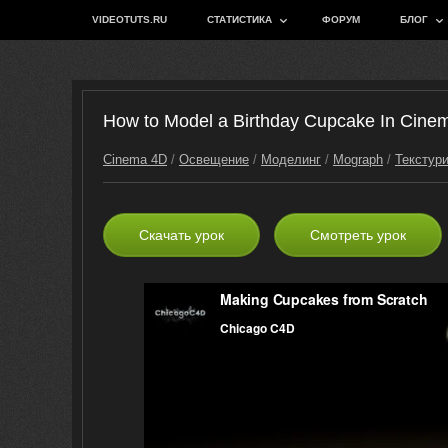
VIDEOTUTS.RU
СТАТИСТИКА
ФОРУМ
БЛОГ
How to Model a Birthday Cupcake In Cine
Cinema 4D
/
Освещение
/
Моделинг
/
Mograph
/
Текстур
Скачать урок
Смотреть урок