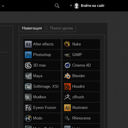
Войти на сайт
Навигация
Поиск урока
After effects
Nuke
Photoshop
GIMP
3D max
Cinema 4D
Maya
Blender
Softimage, XSI
Houdini
Mudbox
zBrush
Eyeon Fusion
Illustrator
Modo
Rhinoceros