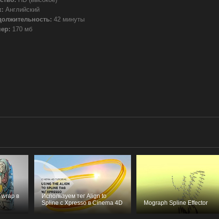
:
Английский
должительность:
42 минуты
ер:
170 мб
 wrap в
Используем тег Align to
Spline с Xpresso в Cinema 4D
Mograph Spline Effector