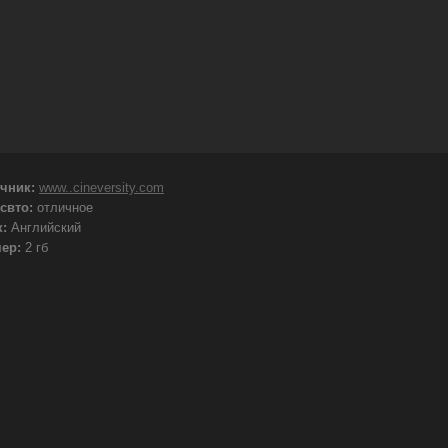
очник:
www..cineversity.com
свто:
отличное
к:
Английский
мер:
2 гб