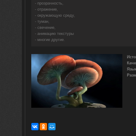
- прозрачность,
- отражение,
- окружающую среду,
- туман,
- свечение,
- анимацию текстуры
- многие другие.
Ист
Каче
Язы
Раз