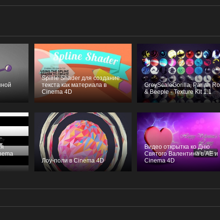
Spline Shader для создание
нной
текста как материала в
GreyScaleGorilla, Pariah R
D
Cinema 4D
& Beeple - Texture Kit 1.1
ия
Видео открытка ко Дню
inema
Святого Валентина в AE и
Лоу-поли в Cinema 4D
Cinema 4D