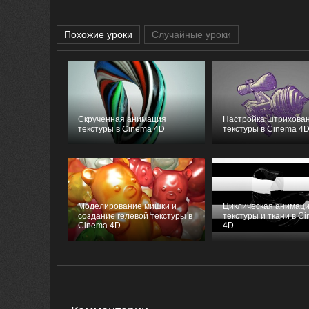
Похожие уроки
Случайные уроки
Скрученная анимация
Настройка штрихова
текстуры в Cinema 4D
текстуры в Cinema 4
Моделирование мишки и
Циклическая анимац
создание гелевой текстуры в
текстуры и ткани в C
Cinema 4D
4D