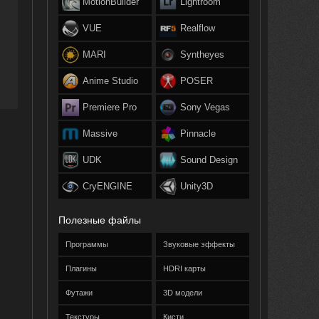
MotionBuilder
Lightroom
VUE
Realflow
MARI
Syntheyes
Anime Studio
POSER
Premiere Pro
Sony Vegas
Massive
Pinnacle
UDK
Sound Design
CryENGINE
Unity3D
Полезные файлы
Программы
Звуковые эффекты
Плагины
HDRI карты
Футажи
3D модели
Текстуры
Кисти