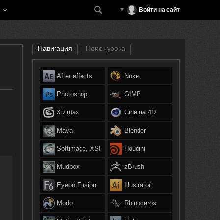
Войти на сайт
Навигация
Поиск урока
After effects
Nuke
Photoshop
GIMP
3D max
Cinema 4D
Maya
Blender
Softimage, XSI
Houdini
Mudbox
zBrush
Eyeon Fusion
Illustrator
Modo
Rhinoceros