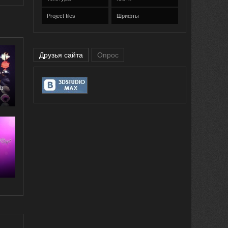
Project files
Шрифты
Друзья сайта
Опрос
ob