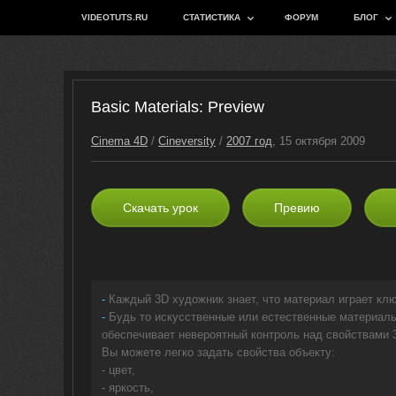
VIDEOTUTS.RU
СТАТИСТИКА
ФОРУМ
БЛОГ
Basic Materials: Preview
Cinema 4D
/
Cineversity
/
2007 год
, 15 октября 2009
Скачать урок
Превию
-
Каждый 3D художник знает, что материал играет кл
-
Будь то искусственные или естественные материалы
обеспечивает невероятный контроль над свойствами 
Вы можете легко задать свойства объекту:
- цвет,
- яркость,