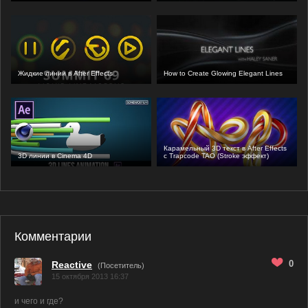
Жидкие линии в After Effects
How to Create Glowing Elegant Lines
Карамельный 3D текст в After Effects
3D линии в Cinema 4D
с Trapcode TAO (Stroke эффект)
Комментарии
0
Reactive
(Посетитель)
15 октября 2013 16:37
и чего и где?