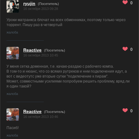
0
ryujin
(Посетитель)
16 октября 2013 09:28
Уроки матранкса блочат на всех обменниках, поэтому только через
торрент. Пишу раз в четвертый
жалоба
0
Reactive
(Посетитель)
16 октября 2013 10:45
У меня сетка доменная, т.е. качаю-раздаю с рабочего компа.
В том-то и нюанс, что со всяких рутреков и ннм подключения идут, а
вот с видеотутс уже вторые сутки "подключение к пирам".
Может, совместными усилиями попробуем решить проблему, вряд ли
я один такой?
жалоба
0
Reactive
(Посетитель)
16 октября 2013 10:46
Пасиб!
жалоба