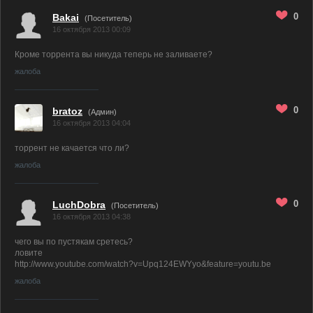
0
Bakai
(Посетитель)
16 октября 2013 00:09
Кроме торрента вы никуда теперь не заливаете?
жалоба
0
bratoz
(
Админ
)
16 октября 2013 04:04
торрент не качается что ли?
жалоба
0
LuchDobra
(Посетитель)
16 октября 2013 04:38
чего вы по пустякам сретесь?
ловите
http://www.youtube.com/watch?v=Upq124EWYyo&feature=youtu.be
жалоба