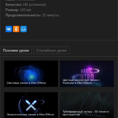
Качество:
HD (отличное)
Размер:
143 мб
Продолжительность:
32 минуты
Похожие уроки
Случайные уроки
Цветные магические линии с
Световые линии в After Effects
Particular в After Effects
Тренировочный лагерь - 3D линии в
Энергетические линии в After Effects
пространстве