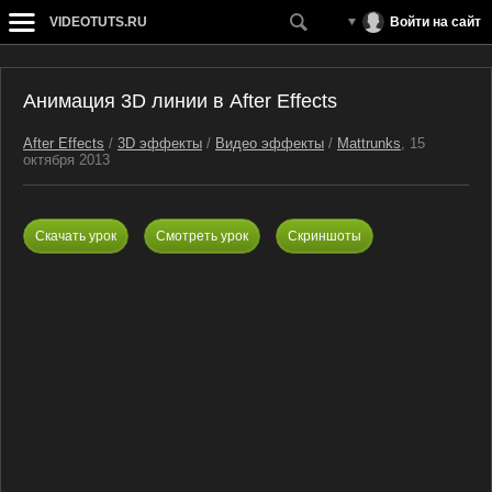
VIDEOTUTS.RU
Войти на сайт
Анимация 3D линии в After Effects
After Effects
/
3D эффекты
/
Видео эффекты
/
Mattrunks
, 15
октября 2013
Скачать урок
Смотреть урок
Скриншоты