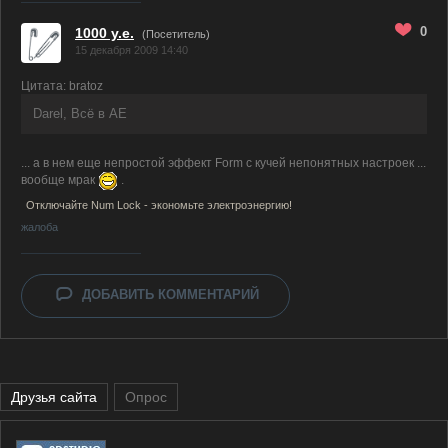
0
1000 y.e.
(Посетитель)
15 декабря 2009 14:40
Цитата: bratoz
Darel, Всё в AE
... а в нем еще непростой эффект Form с кучей непонятных настроек ...
вообще мрак
.
Отключайте Num Lock - экономьте электроэнергию!
жалоба
ДОБАВИТЬ КОММЕНТАРИЙ
Друзья сайта
Опрос