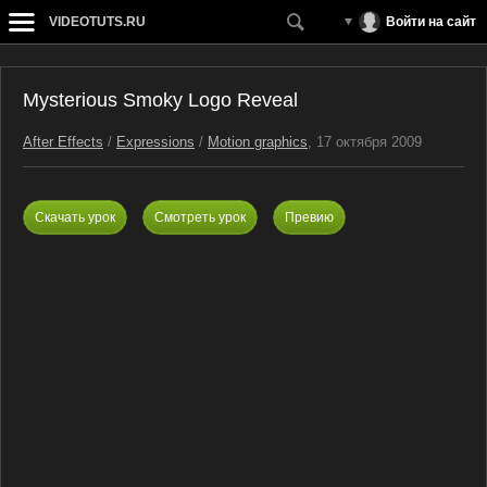
VIDEOTUTS.RU
Войти на сайт
Mysterious Smoky Logo Reveal
After Effects
/
Expressions
/
Motion graphics
, 17 октября 2009
Скачать урок
Смотреть урок
Превию