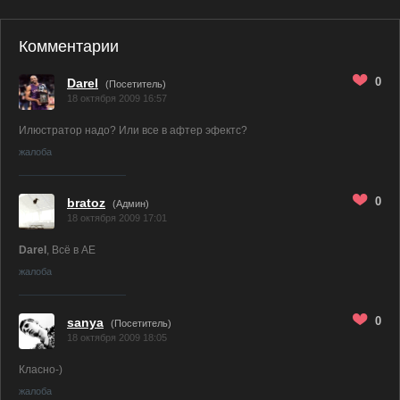
Комментарии
0
Darel
(Посетитель)
18 октября 2009 16:57
Илюстратор надо? Или все в афтер эфектс?
жалоба
0
bratoz
(
Админ
)
18 октября 2009 17:01
Darel
, Всё в AE
жалоба
0
sanya
(Посетитель)
18 октября 2009 18:05
Класно-)
жалоба