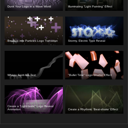
Dunk Your Logo in a Wave World
Illuminating “Light Painting” Effect
Breakup into Particles Logo Transition
Stormy, Electric Type Reveal
Whispy Spirit-like Text
"Bullet Time" Logo Shatter Effect
Create a “Light-tastic” Logo Reveal
Animation
Create a Rhythmic ‘Beat-shake’ Effect