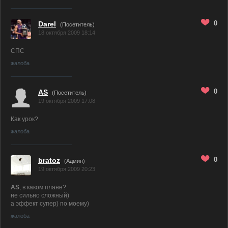
0
Darel
(Посетитель)
18 октября 2009 18:14
СПС
жалоба
0
AS
(Посетитель)
19 октября 2009 17:08
Как урок?
жалоба
0
bratoz
(
Админ
)
19 октября 2009 20:23
AS
, в каком плане?
не сильно сложный)
а эффект супер) по моему)
жалоба