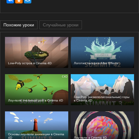
Похожие уроки
Случайные уроки
Low-Poly остров в Cinema 4D
Логотип лагеря в After Effects
Low-Poly (низкополигональные) горы
Лоу-поли пчелиный рой в Cinema 4D
в Cinema 4D
Основы лоу-поли анимации в Cinema
4D
Лоу-поли в Cinema 4D