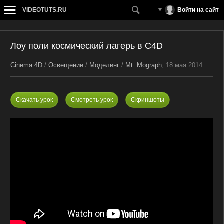
VIDEOTUTS.RU
Войти на сайт
Лоу поли космический лагерь в C4D
Cinema 4D
/
Освещение
/
Моделинг
/
Mt. Mograph
, 18 мая 2014
Скачать урок
Смотреть урок
Скриншоты