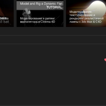
Моделирование,
текстурирование и
Cinema
Моделирование и риггинг
рендеринг реалистичной
вентилятора в Cinema 4D
лампы с 3ds Max & C4D