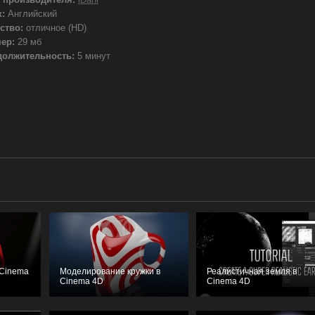
:
Английский
ство:
отличное (HD)
ер:
29 мб
должительность:
5 минут
 Cinema
Моделирование кружки в
Реалистичная земля в
Cinema 4D
Cinema 4D