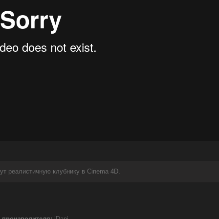
нут реалистичную клубнику в Cinema 4D.
 производителя:
iDani