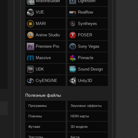
MotionBuilder
Lightroom
VUE
Realflow
MARI
Syntheyes
Anime Studio
POSER
Premiere Pro
Sony Vegas
Massive
Pinnacle
UDK
Sound Design
CryENGINE
Unity3D
Полезные файлы
Программы
Звуковые эффекты
Плагины
HDRI карты
Футажи
3D модели
Текстуры
Кисти