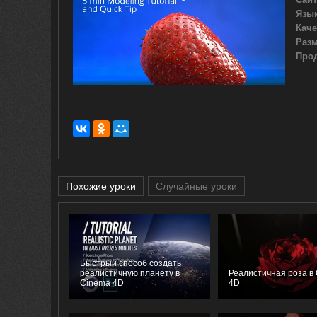
Язык
Каче
Разм
Про
Похожие уроки
Случайные уроки
Быстрый способ создать
реалистичную планету в
Реалистичная роза в
Cinema 4D
4D