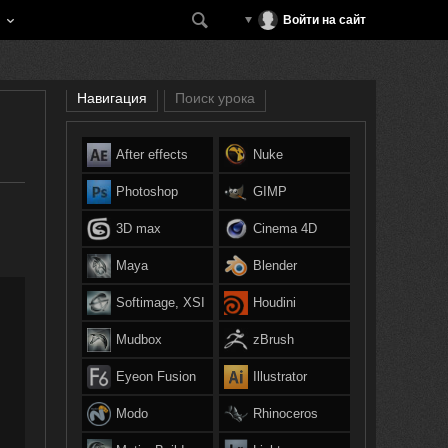
Войти на сайт
Навигация
Поиск урока
After effects
Nuke
Photoshop
GIMP
3D max
Cinema 4D
Maya
Blender
Softimage, XSI
Houdini
Mudbox
zBrush
Eyeon Fusion
Illustrator
Modo
Rhinoceros