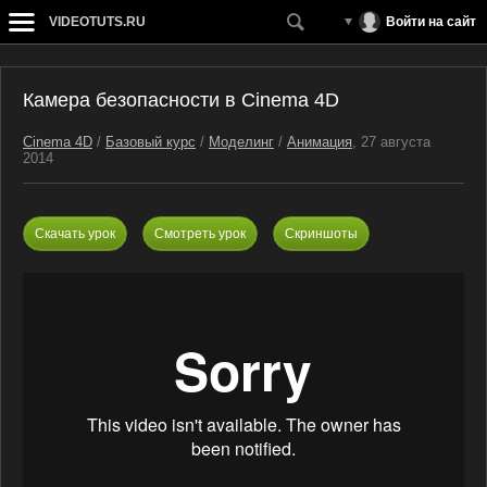
VIDEOTUTS.RU
Войти на сайт
Камера безопасности в Cinema 4D
Cinema 4D
/
Базовый курс
/
Моделинг
/
Анимация
, 27 августа
2014
Скачать урок
Смотреть урок
Скриншоты