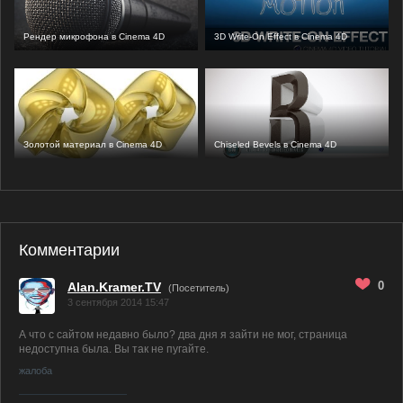
Рендер микрофона в Cinema 4D
3D Write-On Effect в Cinema 4D
Золотой материал в Cinema 4D
Chiseled Bevels в Cinema 4D
Комментарии
0
Alan.Kramer.TV
(Посетитель)
3 сентября 2014 15:47
А что с сайтом недавно было? два дня я зайти не мог, страница
недоступна была. Вы так не пугайте.
жалоба