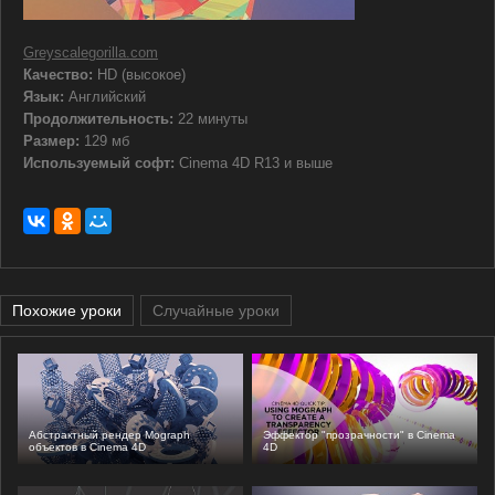
Greyscalegorilla.com
Качество:
HD (высокое)
Язык:
Английский
Продолжительность:
22 минуты
Размер:
129 мб
Используемый софт:
Cinema 4D R13 и выше
Похожие уроки
Случайные уроки
Абстрактный рендер Mograph
Эффектор "прозрачности" в Cinema
объектов в Cinema 4D
4D