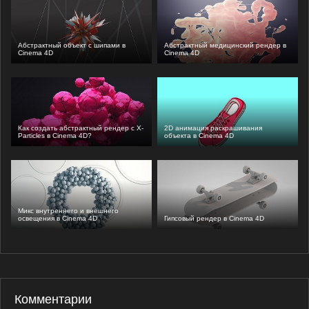
Абстрактный объект с шипами в
Абстрактный медицинский рендер в
Cinema 4D
Cinema 4D
Как создать абстрактный рендер с X-
2D анимация раскрашивания
Particles в Cinema 4D?
объекта в Cinema 4D
Микс внутреннего и внешнего
освещения в Cinema 4D
Гипсовый рендер в Cinema 4D
Комментарии