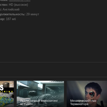
ство:
HD (высокое)
:
Английский
должительность:
29 минут
ер:
187 мб
Реалистичный композитинг
Механический глаз
во Fusion
Терминатора