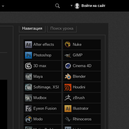
Войти на сайт
Навигация
Поиск урока
After effects
Nuke
Photoshop
GIMP
3D max
Cinema 4D
Maya
Blender
Softimage, XSI
Houdini
Mudbox
zBrush
Eyeon Fusion
Illustrator
Modo
Rhinoceros