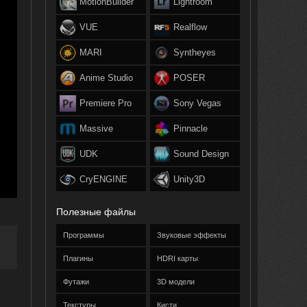
MotionBuilder
Lightroom
VUE
Realflow
MARI
Syntheyes
Anime Studio
POSER
Premiere Pro
Sony Vegas
Massive
Pinnacle
UDK
Sound Design
CryENGINE
Unity3D
Полезные файлы
Программы
Звуковые эффекты
Плагины
HDRI карты
Футажи
3D модели
Текстуры
Кисти