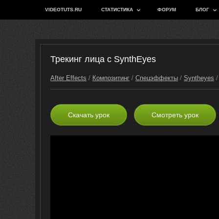
VIDEOTUTS.RU
СТАТИСТИКА
ФОРУМ
БЛОГ
Трекинг лица с SynthEyes
After Effects
/
Композитинг
/
Спецэффекты
/
Syntheyes
Скачать урок
Смотреть урок