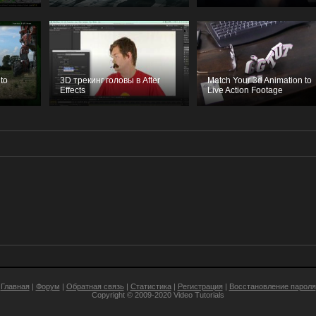
to
3D трекинг головы в After
Match Your 3d Animation to
Effects
Live Action Footage
Главная
|
Форум
|
Обратная связь
|
Статистика
|
Регистрация
|
Восстановление пароля
Copyright © 2009-2020
Video Tutorials