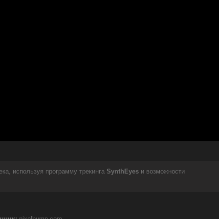
ека, используя программу трекинга
SynthEyes
и возможности
чник:
pixelbump.com