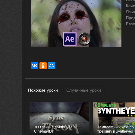
Каче
Язык
Про
Разм
Похожие уроки
Случайные уроки
3D трекинг (SynthEyes +
Комплексный курс по
Cinema4D)
трекингу в Syntheyes