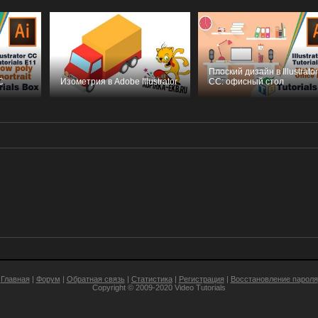
Плоский дизайн в Illustrato
C
Изометрия в Adobe Illustrator
CC: офисный стол
Главная
|
Форум
|
Обратная связь
|
Статистика
|
Регистрация
|
Восстановление пароля
Copyright © 2009-2020
Video Tutorials