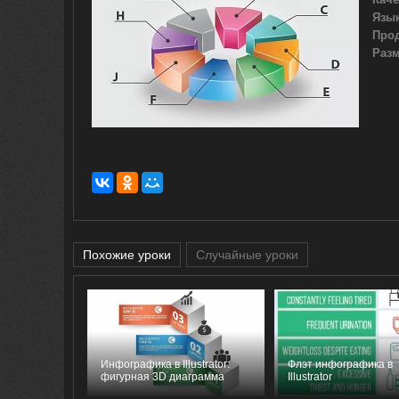
Язык
Про
Разм
Похожие уроки
Случайные уроки
Инфографика в Illustrator:
Флэт инфографика в
фигурная 3D диаграмма
Illustrator