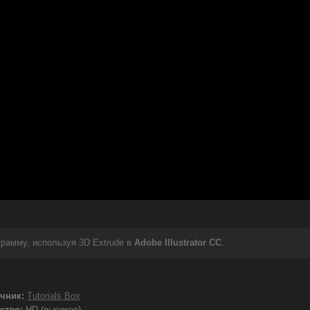
рамму, используя 3D Extrude в
Adobe Illustrator CC
.
чник:
Tutorials Box
ство:
HD (высокое)