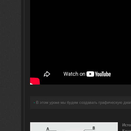
-
В этом уроке мы будем создавать графическую диаг
Исто
Каче