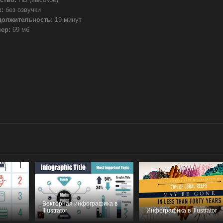
:
без озвучки
должительность:
19 минут
ер:
69 мб
Векторная инфографика в
Illustrator
Инфографика в Illustrator