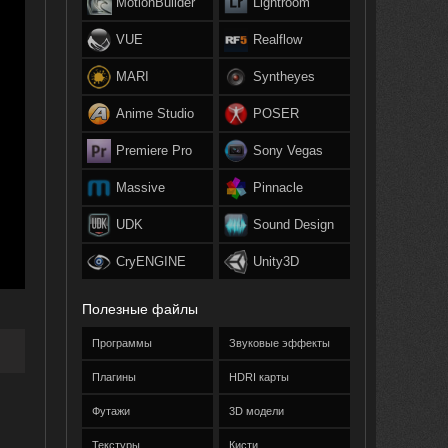
MotionBuilder
Lightroom
VUE
Realflow
MARI
Syntheyes
Anime Studio
POSER
Premiere Pro
Sony Vegas
Massive
Pinnacle
UDK
Sound Design
CryENGINE
Unity3D
Полезные файлы
Программы
Звуковые эффекты
Плагины
HDRI карты
Футажи
3D модели
Текстуры
Кисти