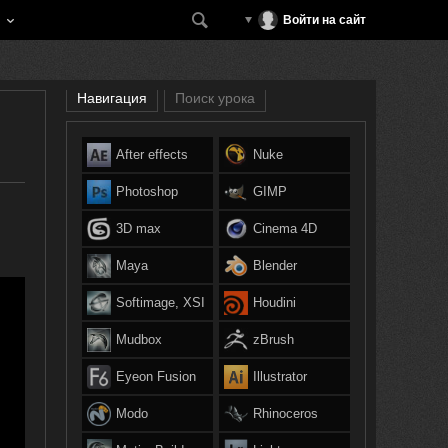
Войти на сайт
Навигация
Поиск урока
After effects
Nuke
Photoshop
GIMP
3D max
Cinema 4D
Maya
Blender
Softimage, XSI
Houdini
Mudbox
zBrush
Eyeon Fusion
Illustrator
Modo
Rhinoceros