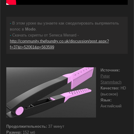
-
В этом уроке вы узнаете как смоделировать выпрямитель
волос в
Modo
.
-
Скачать скрипты от Seneca Menard -
http://community.thefoundry.co.uk/discussion/post.aspx?
f=37&t=52061&p=563599
Источник:
Peter
Stammbach
Качество:
HD
(высокое)
Язык:
Английский
Продолжительность:
37 минут
Размер:
152 мб