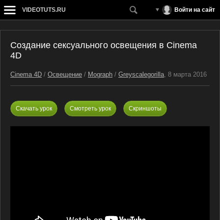
VIDEOTUTS.RU
Войти на сайт
Создание сексуального освещения в Cinema
4D
Cinema 4D
/
Освещение
/
Mograph
/
Greyscalegorilla
, 8 марта 2016
Скачать урок
Смотреть урок
Скриншоты