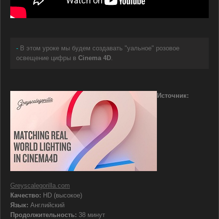
-
В этом уроке мы будем создавать "уальное" розовое
освещение цифры в
Cinema 4D
.
Источник:
Greyscalegorilla.com
Качество:
HD (высокое)
Язык:
Английский
Продолжительность:
38 минут