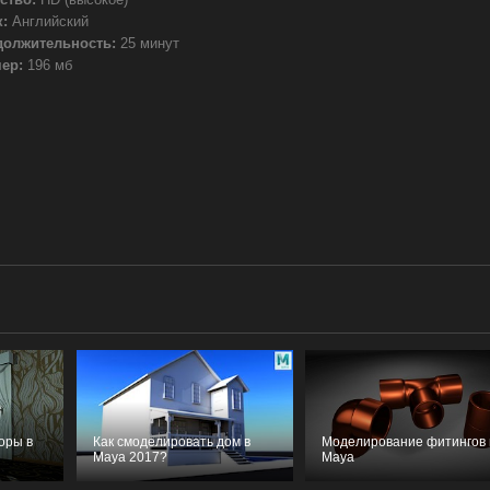
:
Английский
должительность:
25 минут
ер:
196 мб
оры в
Как смоделировать дом в
Моделирование фитингов 
Maya 2017?
Maya