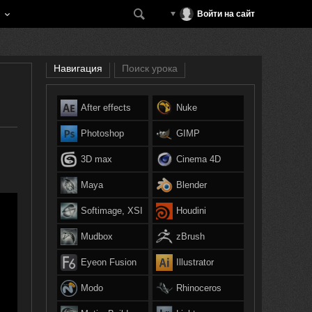
Войти на сайт
Навигация
Поиск урока
After effects
Nuke
Photoshop
GIMP
3D max
Cinema 4D
Maya
Blender
Softimage, XSI
Houdini
Mudbox
zBrush
Eyeon Fusion
Illustrator
Modo
Rhinoceros