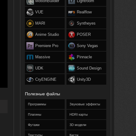
MotionBuilder
Lightroom
VUE
Realflow
MARI
Syntheyes
Anime Studio
POSER
Premiere Pro
Sony Vegas
Massive
Pinnacle
UDK
Sound Design
CryENGINE
Unity3D
Полезные файлы
Программы
Звуковые эффекты
Плагины
HDRI карты
Футажи
3D модели
Текстуры
Кисти