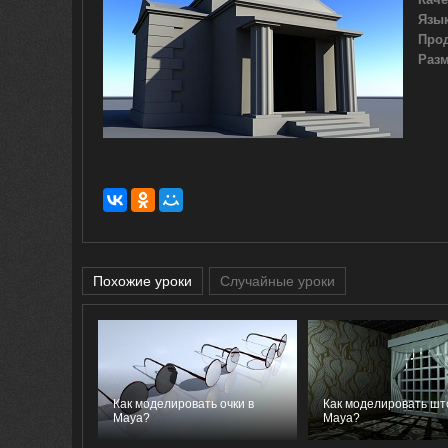
Язык
Про
Разм
Похожие уроки
Случайные уроки
Как моделировать очки в
Как моделировать шт
Maya?
Maya?