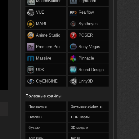
MotionBuilder
Lightroom
VUE
Realflow
MARI
Syntheyes
Anime Studio
POSER
Premiere Pro
Sony Vegas
Massive
Pinnacle
UDK
Sound Design
CryENGINE
Unity3D
Полезные файлы
Программы
Звуковые эффекты
Плагины
HDRI карты
Футажи
3D модели
Текстуры
Кисти