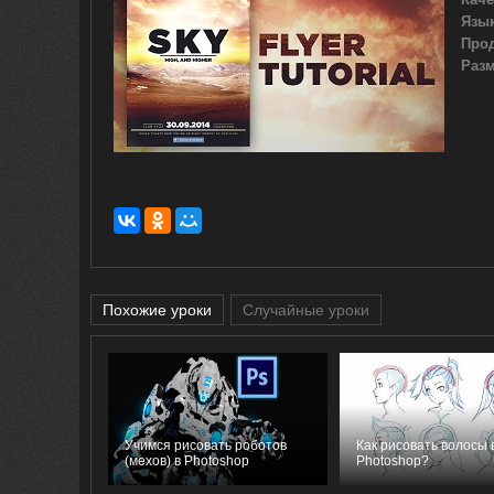
Язык
Про
Разм
Похожие уроки
Случайные уроки
Учимся рисовать роботов
Как рисовать волосы 
(мехов) в Photoshop
Photoshop?