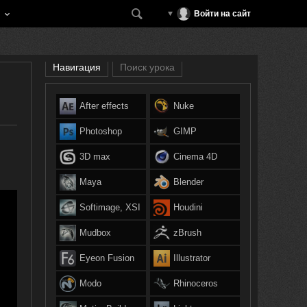
Войти на сайт
Навигация
Поиск урока
After effects
Nuke
Photoshop
GIMP
3D max
Cinema 4D
Maya
Blender
Softimage, XSI
Houdini
Mudbox
zBrush
Eyeon Fusion
Illustrator
Modo
Rhinoceros