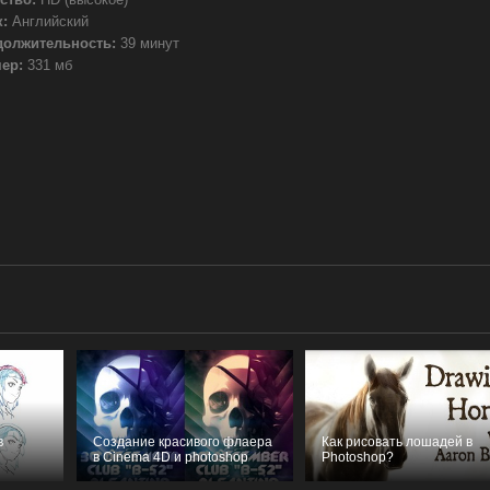
:
Английский
должительность:
39 минут
ер:
331 мб
в
Создание красивого флаера
Как рисовать лошадей в
в Cinema 4D и photoshop
Photoshop?