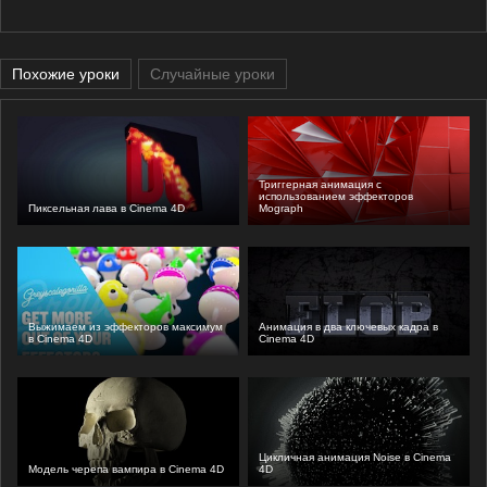
Похожие уроки
Случайные уроки
Триггерная анимация с
использованием эффекторов
Пиксельная лава в Cinema 4D
Mograph
Выжимаем из эффекторов максимум
Анимация в два ключевых кадра в
в Cinema 4D
Cinema 4D
Цикличная анимация Noise в Cinema
Модель черепа вампира в Cinema 4D
4D