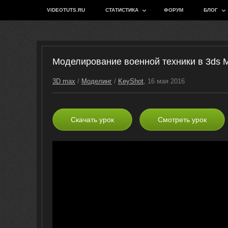
VIDEOTUTS.RU
СТАТИСТИКА
ФОРУМ
БЛОГ
Моделирование военной техники в 3ds 
3D max
/
Моделинг
/
KeyShot
, 16 мая 2016
Скачать урок
Смотреть урок