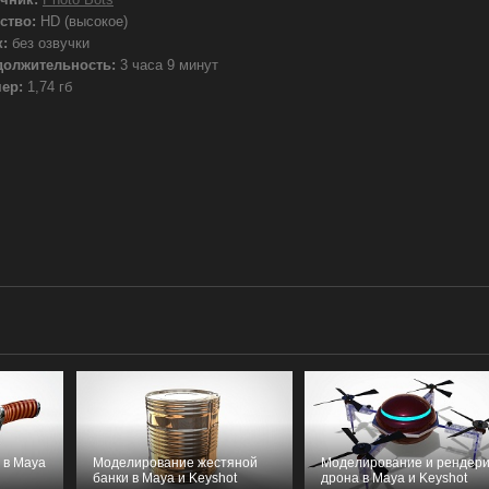
ство:
HD (высокое)
:
без озвучки
должительность:
3 часа 9 минут
ер:
1,74 гб
 в Maya
Моделирование жестяной
Моделирование и рендери
банки в Maya и Keyshot
дрона в Maya и Keyshot