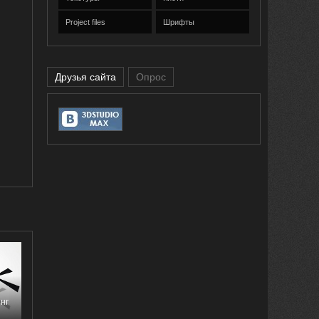
Project files
Шрифты
Друзья сайта
Опрос
нг