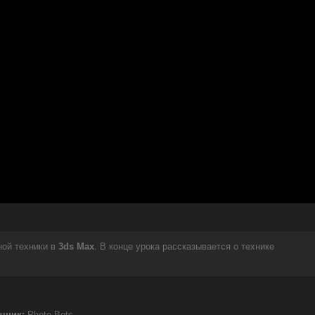
ной техники в
3ds Max
. В конце урока рассказывается о технике
чник:
Photo Bots