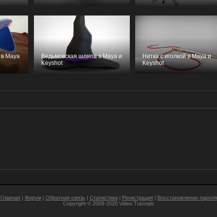
 в Maya
Ведьмовская шляпа в Maya и
Нитка с иголкой в Maya и
Keyshot
Keyshot
Главная
|
Форум
|
Обратная связь
|
Статистика
|
Регистрация
|
Восстановление пароля
Copyright © 2009-2020
Video Tutorials