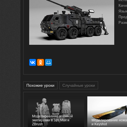
Каче
Язык
Про
Разм
Похожие уроки
Случайные уроки
Моделирование военной
экипировки в 3ds Max и
Моделирование ножа
ZBrush
и Keyshot