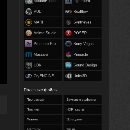
MotionBuilder
Lightroom
VUE
Realflow
MARI
Syntheyes
Anime Studio
POSER
Premiere Pro
Sony Vegas
Massive
Pinnacle
UDK
Sound Design
CryENGINE
Unity3D
Полезные файлы
Программы
Звуковые эффекты
Плагины
HDRI карты
Футажи
3D модели
Текстуры
Кисти