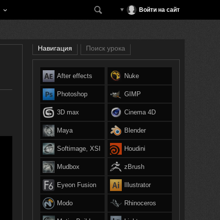
Войти на сайт
Навигация
Поиск урока
After effects
Nuke
Photoshop
GIMP
3D max
Cinema 4D
Maya
Blender
Softimage, XSI
Houdini
Mudbox
zBrush
Eyeon Fusion
Illustrator
Modo
Rhinoceros