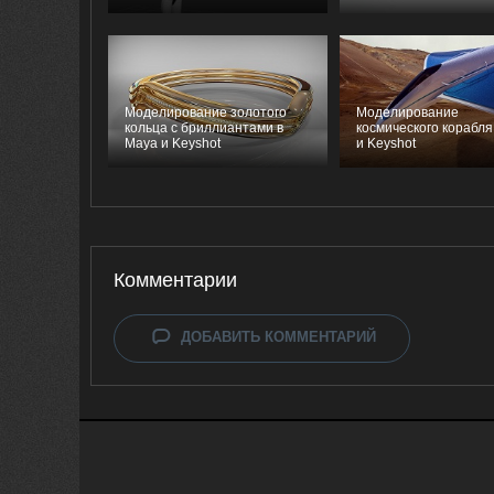
Моделирование золотого
Моделирование
кольца с бриллиантами в
космического корабля
Maya и Keyshot
и Keyshot
Комментарии
ДОБАВИТЬ КОММЕНТАРИЙ