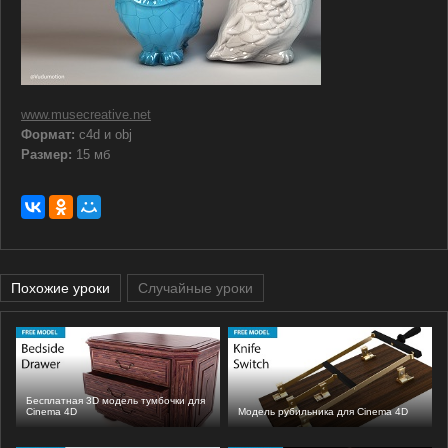
www.musecreative.net
Формат:
c4d и obj
Размер:
15 мб
Похожие уроки
Случайные уроки
Бесплатная 3D модель тумбочки для
Cinema 4D
Модель рубильника для Cinema 4D