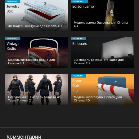
Модель лампы Эдисона для Cinema
3D модель шкатулки для Cinema 4D
4D
Модель винтажного радио для
3D модель рекламного щита для
Cinema 4D
Cinema 4D
Бесплатная 3D модель солдата из
Модель шлагбаума с ригом для
Team Fortress 2
Cinema 4D
Комментарии