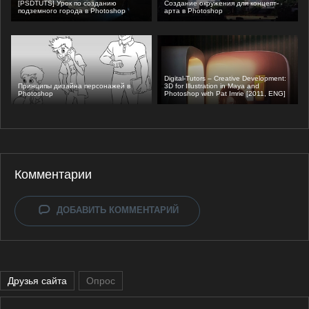
[PSDTUTS] Урок по созданию
Создание окружения для концепт-
подземного города в Photoshop
арта в Photoshop
Digital-Tutors – Creative Development:
Принципы дизайна персонажей в
3D for Illustration in Maya and
Photoshop
Photoshop with Pat Imrie [2011, ENG]
Комментарии
ДОБАВИТЬ КОММЕНТАРИЙ
Друзья сайта
Опрос