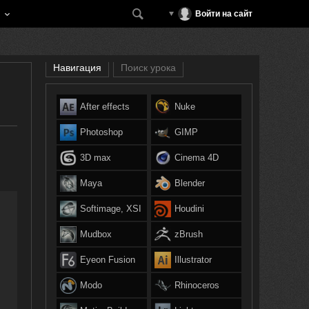
Войти на сайт
Навигация
Поиск урока
After effects
Nuke
Photoshop
GIMP
3D max
Cinema 4D
Maya
Blender
Softimage, XSI
Houdini
Mudbox
zBrush
Eyeon Fusion
Illustrator
Modo
Rhinoceros