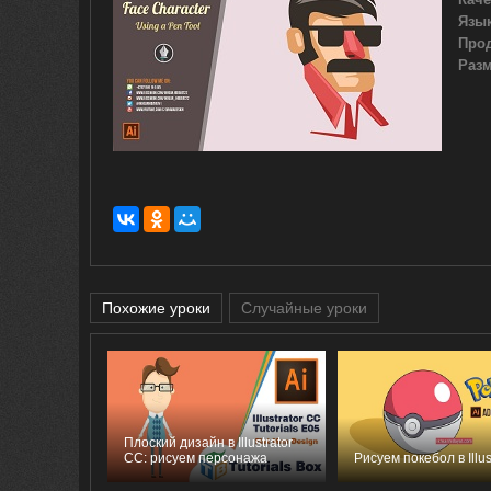
Язык
Про
Разм
Похожие уроки
Случайные уроки
Плоский дизайн в Illustrator
CC: рисуем персонажа
Рисуем покебол в Illus