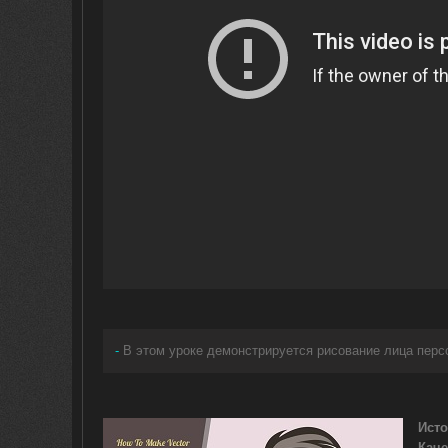
-
В этом уроке демонстрируется рисование лица пер
Исто
Каче