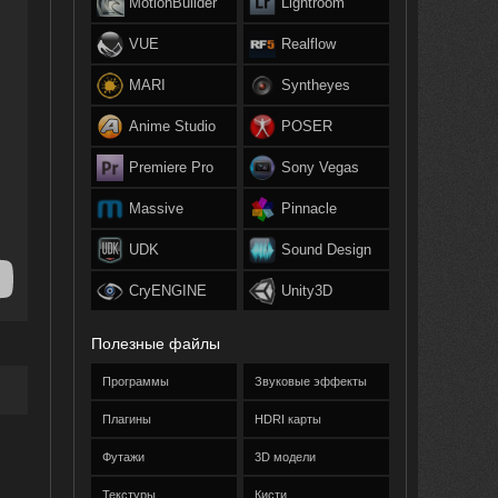
MotionBuilder
Lightroom
VUE
Realflow
MARI
Syntheyes
Anime Studio
POSER
Premiere Pro
Sony Vegas
Massive
Pinnacle
UDK
Sound Design
CryENGINE
Unity3D
Полезные файлы
Программы
Звуковые эффекты
Плагины
HDRI карты
Футажи
3D модели
Текстуры
Кисти