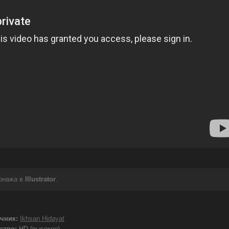
сонажа в
Illustrator
.
чник:
Ikhsan Hidayat
ство:
HD (высокое)