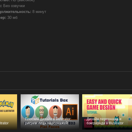
:
Без озвучки
должительность:
8 минут
ер:
30 мб
Плоский дизайн в Illustrator:
Дизайн персонажа и
trator
рисуем лица персонажей
бэкграунда в Illustrator