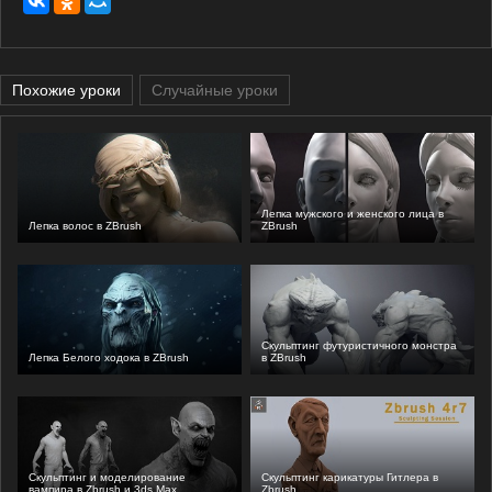
Похожие уроки
Случайные уроки
Лепка мужского и женского лица в
Лепка волос в ZBrush
ZBrush
Скульптинг футуристичного монстра
Лепка Белого ходока в ZBrush
в ZBrush
Скульптинг и моделирование
Скульптинг карикатуры Гитлера в
вампира в Zbrush и 3ds Max
Zbrush