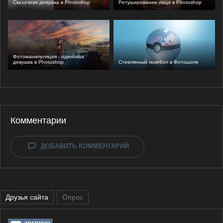
Сказочная девушка в Photoshop
Ретуширование лица в Photoshop
Фотоманипуляция - одинокая
девушка в Photoshop
Стеклянный покебол в Фотошопе
Комментарии
ДОБАВИТЬ КОММЕНТАРИЙ
Друзья сайта
Опрос