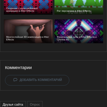
Создание с нуля шейповой
анимации в After Effects
Риг персонажа в After Effects
Многослойная 3D композиция в After
Фрактальные кубы в After Effects и
Effects
Cinema 4D
Комментарии
ДОБАВИТЬ КОММЕНТАРИЙ
Друзья сайта
Опрос