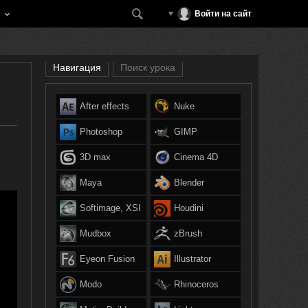
Войти на сайт
Навигация
Поиск урока
After effects
Nuke
Photoshop
GIMP
3D max
Cinema 4D
Maya
Blender
Softimage, XSI
Houdini
Mudbox
zBrush
Eyeon Fusion
Illustrator
Modo
Rhinoceros