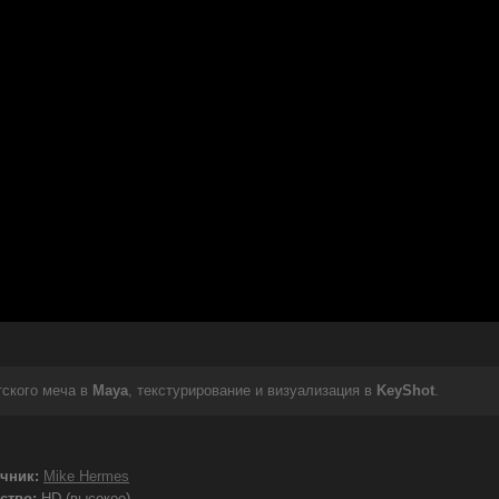
тского меча в
Maya
, текстурирование и визуализация в
KeyShot
.
чник:
Mike Hermes
ство:
HD (высокое)