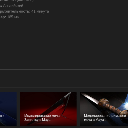
:
Английский
должительность:
41 минута
ер:
185 мб
яти
Моделирование меча
Моделирование римского
Зангетсу в Maya
меча в Maya