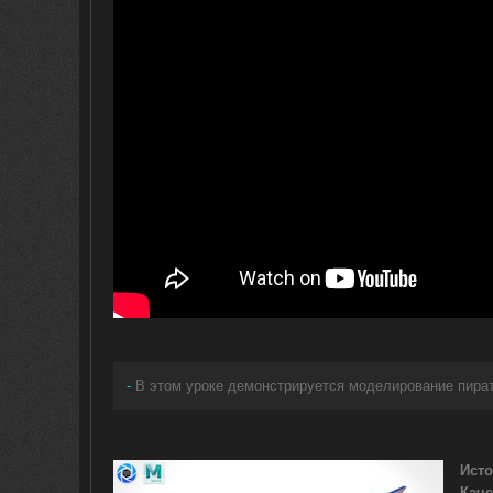
-
В этом уроке демонстрируется моделирование пира
Исто
Каче