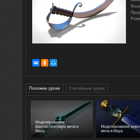
Язык
Про
Разм
Похожие уроки
Случайные уроки
Моделирование
фантастического меча в
Моделирование руко
Maya
меча в Maya