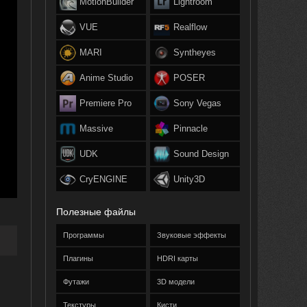
MotionBuilder
Lightroom
VUE
Realflow
MARI
Syntheyes
Anime Studio
POSER
Premiere Pro
Sony Vegas
Massive
Pinnacle
UDK
Sound Design
CryENGINE
Unity3D
Полезные файлы
Программы
Звуковые эффекты
Плагины
HDRI карты
Футажи
3D модели
Текстуры
Кисти