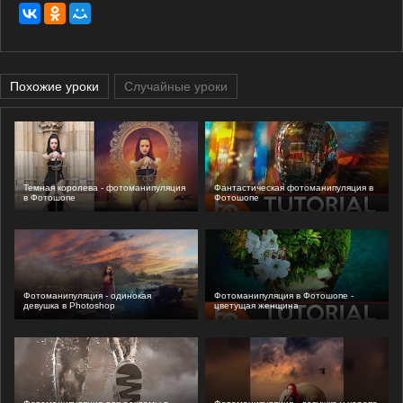
Похожие уроки
Случайные уроки
Темная королева - фотоманипуляция
Фантастическая фотоманипуляция в
в Фотошопе
Фотошопе
Фотоманипуляция - одинокая
Фотоманипуляция в Фотошопе -
девушка в Photoshop
цветущая женщина