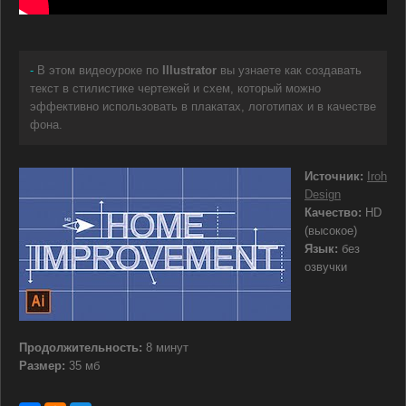
-
В этом видеоуроке по
Illustrator
вы узнаете как создавать
текст в стилистике чертежей и схем, который можно
эффективно использовать в плакатах, логотипах и в качестве
фона.
Источник:
Iroh
Design
Качество:
HD
(высокое)
Язык:
без
озвучки
Продолжительность:
8 минут
Размер:
35 мб