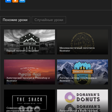
Похожие уроки
Случайные уроки
Минималистичный логотип в
Горный логотип в Illustrator
Illustrator
Хипстерский логотип в Photoshop и
Логотип на тему сноубордов в
Illustrator
Illustrator
Современный логотип для
ресторана в Illustrator
Логотип Donut в Иллюстраторе