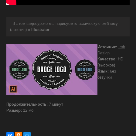
-
В этом видеоуроке мы нарисуем классическую эмблему
(логотип) в
Illustrator
.
Источник:
Iroh
Design
Качество:
HD
(высокое)
Язык:
без
озвучки
Продолжительность:
7 минут
Размер:
12 мб