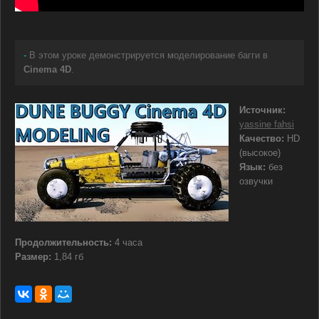
-
В этом уроке демонстрируется моделирование багги в
Cinema 4D
.
Источник:
yassine fahsi
Качество:
HD
(высокое)
Язык:
без
озвучки
Продолжительность:
4 часа
Размер:
1,84 гб