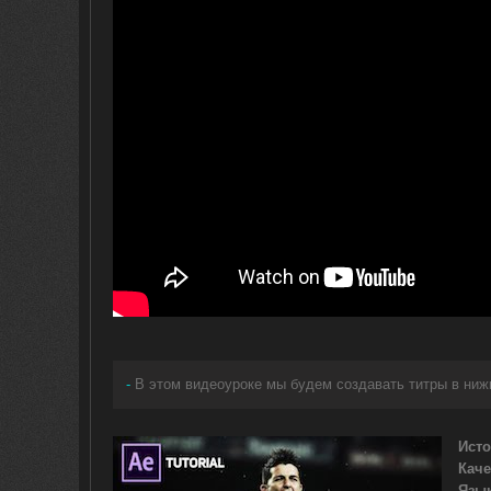
-
В этом видеоуроке мы будем создавать титры в ниж
Исто
Каче
Язык