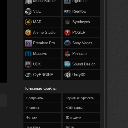
MotionBuilder
Lightroom
VUE
Realflow
MARI
Syntheyes
Anime Studio
POSER
Premiere Pro
Sony Vegas
Massive
Pinnacle
UDK
Sound Design
CryENGINE
Unity3D
Полезные файлы
Программы
Звуковые эффекты
Плагины
HDRI карты
Футажи
3D модели
Текстуры
Кисти