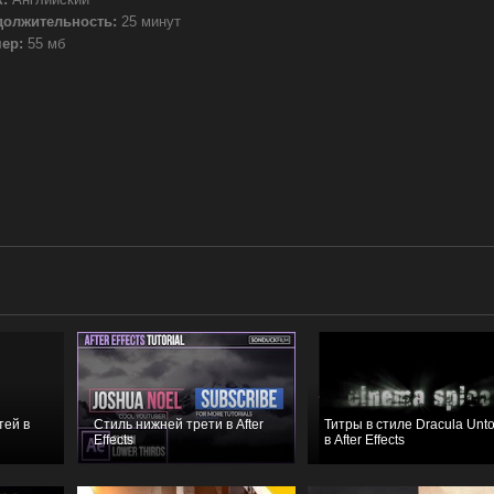
должительность:
25 минут
ер:
55 мб
тей в
Стиль нижней трети в After
Титры в стиле Dracula Unto
Effects
в After Effects