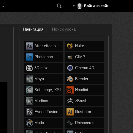
Войти на сайт
Навигация
Поиск урока
After effects
Nuke
Photoshop
GIMP
3D max
Cinema 4D
Maya
Blender
Softimage, XSI
Houdini
Mudbox
zBrush
Eyeon Fusion
Illustrator
Modo
Rhinoceros