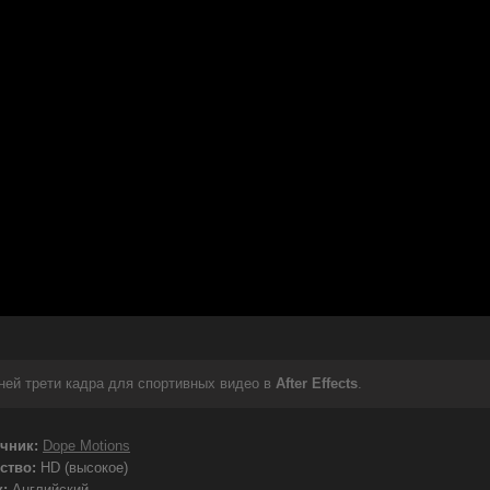
ней трети кадра для спортивных видео в
After Effects
.
чник:
Dope Motions
ство:
HD (высокое)
:
Английский