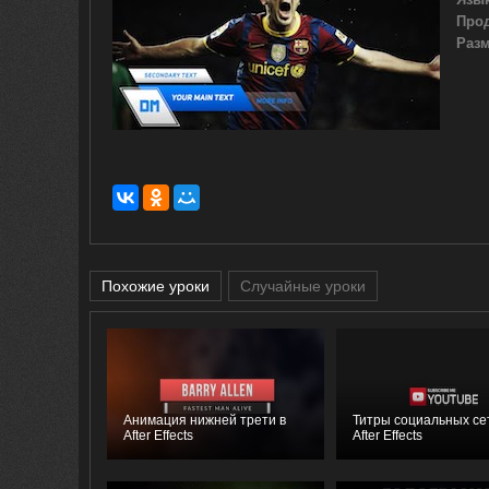
Про
Разм
Похожие уроки
Случайные уроки
Анимация нижней трети в
Титры социальных се
After Effects
After Effects