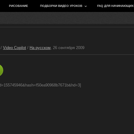
РИСОВАНИЕ
ПОДБОРКИ ВИДЕО УРОКОВ
FAQ ДЛЯ НАЧИНАЮЩИХ
/
Video Copilot
/
На русском
, 26 сентября 2009
9&id=155745946&hash=f50ea90968b7671b&hd=3]