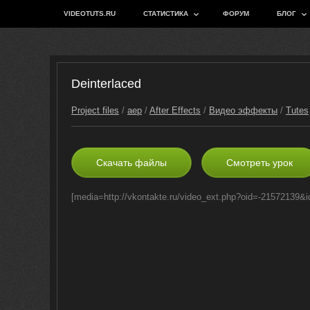
VIDEOTUTS.RU
СТАТИСТИКА
ФОРУМ
БЛОГ
Deinterlaced
Project files
/
aep
/
After Effects
/
Видео эффекты
/
Tutes
Скачать файлы
Смотреть урок
[media=http://vkontakte.ru/video_ext.php?oid=-2157213