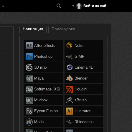
Войти на сайт
Навигация
Поиск урока
After effects
Nuke
Photoshop
GIMP
3D max
Cinema 4D
Maya
Blender
Softimage, XSI
Houdini
Mudbox
zBrush
Eyeon Fusion
Illustrator
Modo
Rhinoceros