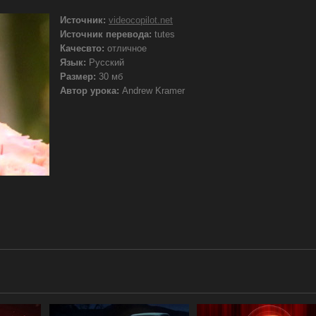
Источник:
videocopilot.net
Источник перевода:
tutes
Качесвто:
отличное
Язык:
Русский
Размер:
30 мб
Автор урока:
Andrew Kramer