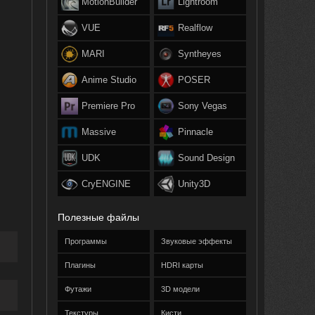
MotionBuilder
Lightroom
VUE
Realflow
MARI
Syntheyes
Anime Studio
POSER
Premiere Pro
Sony Vegas
Massive
Pinnacle
UDK
Sound Design
CryENGINE
Unity3D
Полезные файлы
Программы
Звуковые эффекты
Плагины
HDRI карты
Футажи
3D модели
Текстуры
Кисти