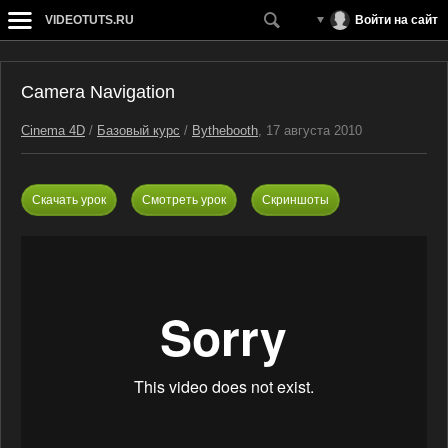
VIDEOTUTS.RU
Войти на сайт
Camera Navigation
Cinema 4D
/
Базовый курс
/
Bythebooth
, 17 августа 2010
Скачать урок
Смотреть урок
Скриншоты