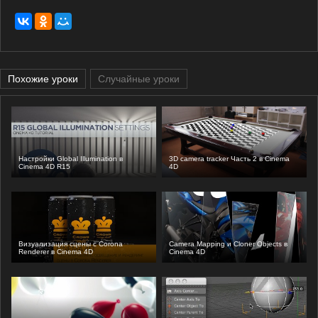
Похожие уроки
Случайные уроки
Настройки Global Illumination в
3D camera tracker Часть 2 в Cinema
Cinema 4D R15
4D
Визуализация сцены с Corona
Camera Mapping и Cloner Objects в
Renderer в Cinema 4D
Cinema 4D