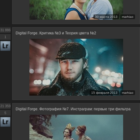
30 марта 2013
marhiao
31 886
Digital Forge. Критика №3 и Теория цвета №2
1
15 февраля 2013
marhiao
21 359
Digital Forge. Фотография №7. Инстраграм: первые три фильтра
5