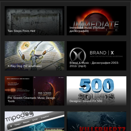
Immediate music (Полная
Two Steps From Hell
дискография)
Brand X Music - Дискография 2003-
X-Ray Dog (52 альбома)
2011г (mp3)
Pro Scores Cinematic Music Design
Tools
Designer Sound.FX.500