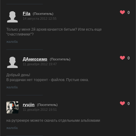
0
Fila
(Посетитель)
14 августа 2012 12:55
Только у меня 2й архив качается битым? Или есть еще
"счастливчики"?
жалоба
0
ДАниссимо
(Посетитель)
11 декабря 2012 19:47
Добрый день!
В раздачах нет торрент - файлов. Пустые окна.
жалоба
0
ryujin
(Посетитель)
11 декабря 2012 19:51
на рутрекере можете скачать отдельными альбомами
жалоба