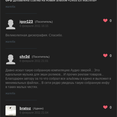
UPD
Добавлена ссылка на новый альбом «Deus Ex Machina»
жалоба
0
igor123
(Посетитель)
6 февраля 2011 16:15
Великолепная дискография. Спасибо.
жалоба
0
chr3d
(Посетитель)
6 февраля 2011 21:01
Давно искал такую собранную компиляцию Аудио зверей... Это
идеальная музыка для экшн роликов... И прочих реклам товаров...
Благодарен автору за то что собрал все альбомы в едино и выложил в
минимальных файлах... В сети редко увидешь такую собранную инфу
в таких малых чястях.
жалоба
0
bratoz
(
Админ
)
6 февраля 2011 21:04