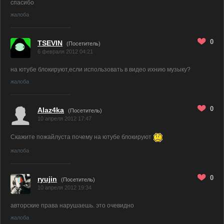
спасибо
жалоба
0
TSEVIN
(Посетитель)
6 февраля 2012 04:21
на ютубе блокируют,если использовать в видео ихнию музыку?
жалоба
0
Alaz4ka
(Посетитель)
10 апреля 2012 17:47
Скажите пожайлуста почему на ютубе блокируют
жалоба
0
ryujin
(Посетитель)
10 апреля 2012 19:34
авторские права нарушаешь. это очевидно
жалоба