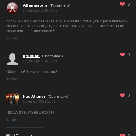
0
Alfamasters
(Посетитель)
14 декабря 2010 08:35
просьба к админу. разбейте архив MP3 на 2 тома уже 2 раза пытаюсь
закачать но то сеть подводит то еще какая хронь а 3 гига быстро не
закачаеш... заранее спасибо.
жалоба
0
grossan
(Посетитель)
16 декабря 2010 21:36
Офигенно! Этим всё сказано!
жалоба
0
FastGamer
(
Смотрящие)
15 января 2011 17:59
Прошу разбить на 2 архива.
жалоба