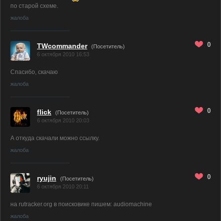
по старой схеме.
жалоба
0
TWcommander
(Посетитель)
6 октября 2010 16:53
Спасибо, скачаю
жалоба
0
flick
(Посетитель)
6 октября 2010 20:03
А откуда скачали можно ссылку.
жалоба
0
ryujin
(Посетитель)
6 октября 2010 20:11
на rutracker.org в поисковике пишем: audiomachine
жалоба