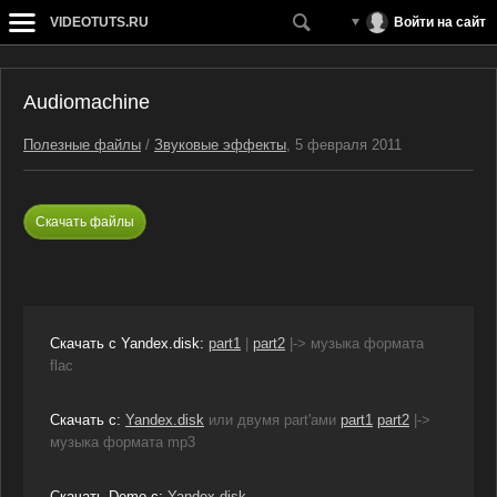
VIDEOTUTS.RU
Войти на сайт
Audiomachine
Полезные файлы
/
Звуковые эффекты
, 5 февраля 2011
Скачать файлы
Скачать с Yandex.disk:
part1
|
part2
|-> музыка формата
flac
Скачать с:
Yandex.disk
или двумя part'ами
part1
part2
|->
музыка формата mp3
Скачать Demo с:
Yandex.disk