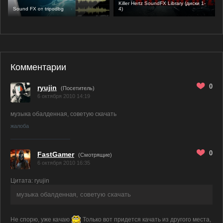
Killer Hertz SoundFX Library (диски 1-
Sound FX от tripodbg
4)
Комментарии
0
ryujin
(Посетитель)
6 октября 2010 14:19
музыка обалденная, советую скачать
жалоба
0
FastGamer
(
Смотрящие)
6 октября 2010 16:35
Цитата: ryujin
музыка обалденная, советую скачать
Не спорю, уже качаю
Только вот придется качать из другого места,