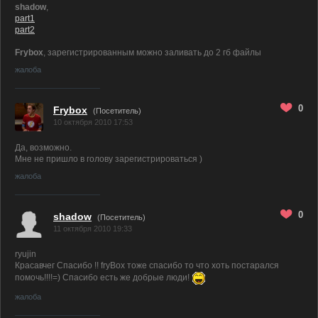
shadow
,
part1
part2
Frybox
, зарегистрированным можно заливать до 2 гб файлы
жалоба
0
Frybox
(Посетитель)
10 октября 2010 17:53
Да, возможно.
Мне не пришло в голову зарегистрироваться )
жалоба
0
shadow
(Посетитель)
11 октября 2010 19:33
ryujin
Красавчег Спасибо !! fryBox тоже спасибо то что хоть постарался
помочь!!!!=) Спасибо есть же добрые люди!
жалоба