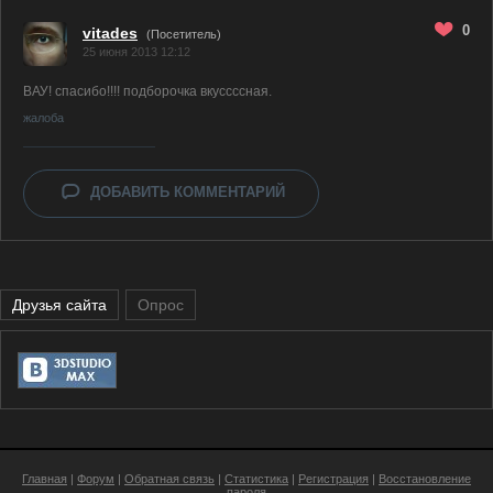
0
vitades
(Посетитель)
25 июня 2013 12:12
ВАУ! спасибо!!!! подборочка вкуссссная.
жалоба
ДОБАВИТЬ КОММЕНТАРИЙ
Друзья сайта
Опрос
Главная
|
Форум
|
Обратная связь
|
Статистика
|
Регистрация
|
Восстановление
пароля