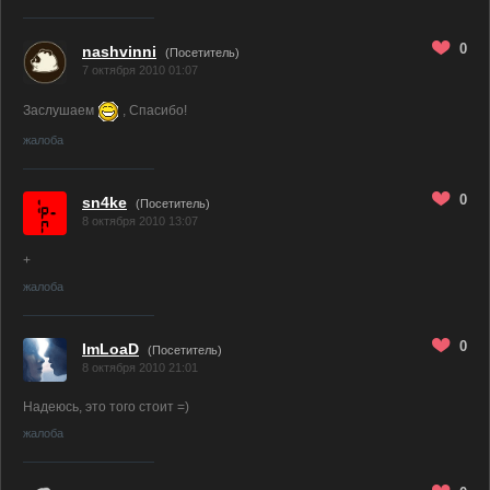
0
nashvinni
(Посетитель)
7 октября 2010 01:07
Заслушаем
, Спасибо!
жалоба
0
sn4ke
(Посетитель)
8 октября 2010 13:07
+
жалоба
0
ImLoaD
(Посетитель)
8 октября 2010 21:01
Надеюсь, это того стоит =)
жалоба