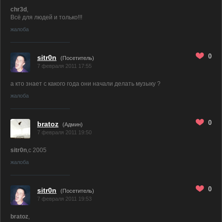
chr3d
,
Всё для людей и только!!!
жалоба
0
sitr0n
(Посетитель)
7 февраля 2011 17:55
а кто знает с какого года они начали делать музыку ?
жалоба
0
bratoz
(
Админ
)
7 февраля 2011 19:50
sitr0n
,c 2005
жалоба
0
sitr0n
(Посетитель)
7 февраля 2011 19:53
bratoz
,