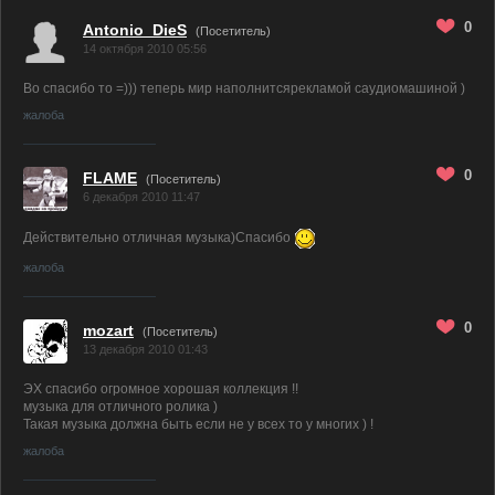
0
Antonio_DieS
(Посетитель)
14 октября 2010 05:56
Во спасибо то =))) теперь мир наполнитсярекламой саудиомашиной )
жалоба
0
FLAME
(Посетитель)
6 декабря 2010 11:47
Действительно отличная музыка)Спасибо
жалоба
0
mozart
(Посетитель)
13 декабря 2010 01:43
ЭХ спасибо огромное хорошая коллекция !!
музыка для отличного ролика )
Такая музыка должна быть если не у всех то у многих ) !
жалоба