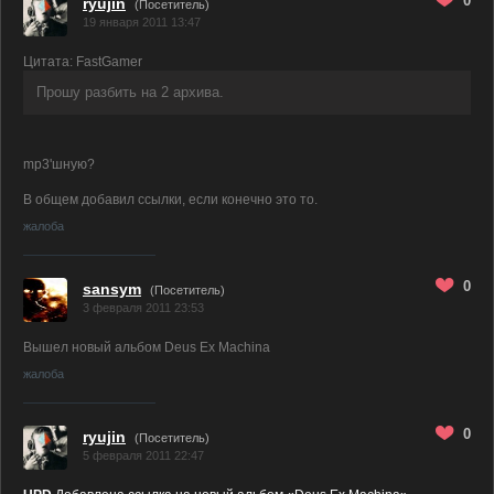
0
ryujin
(Посетитель)
19 января 2011 13:47
Цитата: FastGamer
Прошу разбить на 2 архива.
mp3'шную?
В общем добавил ссылки, если конечно это то.
жалоба
0
sansym
(Посетитель)
3 февраля 2011 23:53
Вышел новый альбом Deus Ex Machina
жалоба
0
ryujin
(Посетитель)
5 февраля 2011 22:47