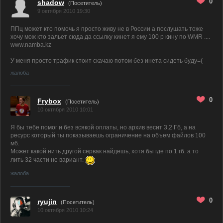
0
shadow
(Посетитель)
9 октября 2010 19:30
ППц может кто помочь я просто живу не в России а послушать тоже
хочу мож кто зальет сюда да ссылку кинет я ему 100 р кину по WMR ....
www.namba.kz
У меня просто трафик стоит скачаю потом без инета сидеть буду=(
жалоба
0
Frybox
(Посетитель)
10 октября 2010 10:01
Я бы тебе помог и без всякой оплаты, но архив весит 3,2 Гб, а на
ресурс который ты показываешь ограничение на объем файлов 100
мб.
Может какой нить другой сервак найдешь, хотя бы где по 1 гб. а то
лить 32 части не вариант.
жалоба
0
ryujin
(Посетитель)
10 октября 2010 10:24