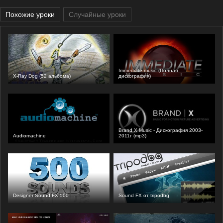
Похожие уроки
Случайные уроки
Immediate music (Полная
X-Ray Dog (52 альбома)
дискография)
Brand X Music - Дискография 2003-
Audiomachine
2011г (mp3)
Designer Sound.FX.500
Sound FX от tripodbg