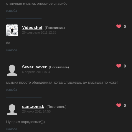
отличная музыка. огромное спасибо
жалоба
0
Videoshef
(Посетитель)
26 февраля 2011 12:28
da
жалоба
0
Sever_sever
(Посетитель)
6 апреля 2011 07:41
музыка просто обалденная! когда слушаешь, аж мурашки по коже!
жалоба
0
santaomsk
(Посетитель)
28 июня 2011 14:55
Ну прям порадовали)))
жалоба