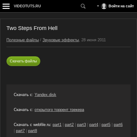
VIDEOTUTS.RU
Войти на сайт
Two Steps From Hell
Полезные файлы
/
Звуковые эффекты
, 28 июня 2011
Скачать файлы
Скачать с:
Yandex.disk
Скачать с:
открытого торрент трекера
Скачать с webfile.ru:
part1
|
part2
|
part3
|
part4
|
part5
|
part6
|
part7
|
part8