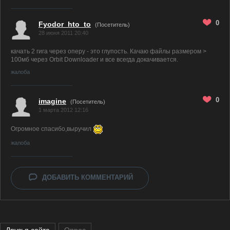
0
Fyodor_hto_to
(Посетитель)
28 июня 2011 20:40
качать 2 гига через оперу - это глупость. Качаю файлы размером >
100мб через Orbit Downloader и все всегда докачивается.
жалоба
0
imagine
(Посетитель)
1 марта 2012 12:16
Огромное спасибо,выручил
жалоба
ДОБАВИТЬ КОММЕНТАРИЙ