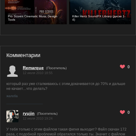
Pro Scores Cinematic Music Design
Killer Hertz SoundFX Library (диски 1-
Tools
4)
Комментарии
0
Remarque
(Посетитель)
12 июля 2010 18:55
который раз уже сталкиваюсь с этим,докачивается до 70% и дальше
не качает....что делать?
жалоба
0
ryujin
(Посетитель)
12 июля 2010 19:24
У тебя только с этим файлом такая фигня выходит? Файл скачан 172
раза, с подобной проблемой обратился только ты. Значит с файлом