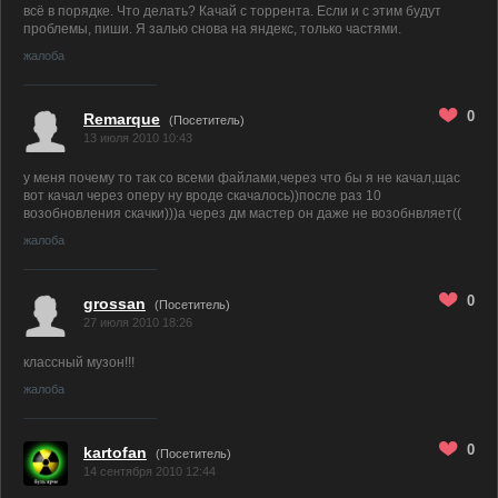
всё в порядке. Что делать? Качай с торрента. Если и с этим будут
проблемы, пиши. Я залью снова на яндекс, только частями.
жалоба
0
Remarque
(Посетитель)
13 июля 2010 10:43
у меня почему то так со всеми файлами,через что бы я не качал,щас
вот качал через оперу ну вроде скачалось))после раз 10
возобновления скачки)))а через дм мастер он даже не возобнвляет((
жалоба
0
grossan
(Посетитель)
27 июля 2010 18:26
классный музон!!!
жалоба
0
kartofan
(Посетитель)
14 сентября 2010 12:44