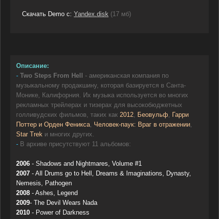
Скачать Demo с:
Yandex.disk
(17 мб)
Описание:
-
Two Steps From Hell
- американская компания по
музыкальному продакшину, которая базируется в Санта-
Монике, Калифорния. Их музыка используется во многих
рекламных трейлерах и тизерах для высокобюджетных
голливудских фильмов, таких как
2012
,
Беовульф
,
Гарри
Поттер и Орден Феникса
,
Человек-паук: Враг в отражении
,
Star Trek
и многих других.
-
В архиве присутствуют 11 альбомов:
2006
- Shadows and Nightmares, Volume #1
2007
- All Drums go to Hell, Dreams & Imaginations, Dynasty,
Nemesis, Pathogen
2008
- Ashes, Legend
2009
- The Devil Wears Nada
2010
- Power of Darkness