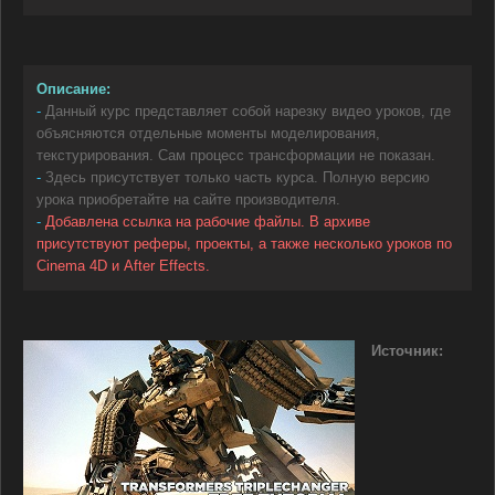
Описание:
-
Данный курс представляет собой нарезку видео уроков, где
объясняются отдельные моменты моделирования,
текстурирования. Сам процесс трансформации не показан.
-
Здесь присутствует только часть курса. Полную версию
урока приобретайте на сайте производителя.
-
Добавлена ссылка на рабочие файлы. В архиве
присутствуют реферы, проекты, а также несколько уроков по
Cinema 4D и After Effects.
Источник: