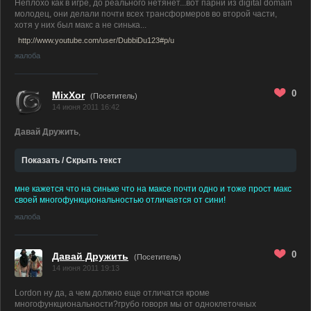
Неплохо как в игре, до реального нетянет...вот парни из digital domain
молодец, они делали почти всех трансформеров во второй части,
хотя у них был макс а не синька...
http://www.youtube.com/user/DubbiDu123#p/u
жалоба
0
MixXor
(Посетитель)
14 июня 2011 16:42
Давай Дружить
,
Показать / Скрыть текст
мне кажется что на синьке что на максе почти одно и тоже прост макс
своей многофункциональностью отличается от сини!
жалоба
0
Давай Дружить
(Посетитель)
14 июня 2011 19:13
Lordon ну да, а чем должно еще отличатся кроме
многофункциональности?грубо говоря мы от одноклеточных