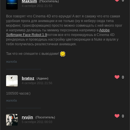
0
Maksim
(Посетитель)
4 октября 2011 21:53
Все говорят что Cinema 4D ето ерунда! А вот я сакажу что ето самая
удобная прога для анимации и не только (ну я неберу сюда типа
морфинг, трансформацию) просто можно совмещать с ней много прог
и например делаешь ты мимику персонажа например в
Adobe
Softimage Face Robot 1.9
потом все ето перекидуешь в Cinema 4D
рендеришь и проводишь настройку цветокорекции в Nuke и вуаля у
тебя получилась реалестичная анимация.
Так что не спешите с выводами!
жалоба
0
bratoz
(
Админ
)
4 октября 2011 21:56
100500 часов:)
жалоба
0
ryujin
(Посетитель)
5 октября 2011 00:03