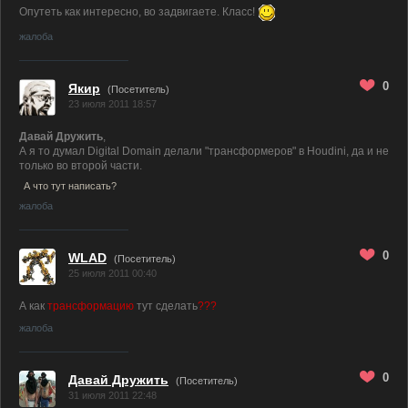
Опутеть как интересно, во задвигаете. Класс!
жалоба
0
Якир
(Посетитель)
23 июля 2011 18:57
Давай Дружить
,
А я то думал Digital Domain делали "трансформеров" в Houdini, да и не
только во второй части.
А что тут написать?
жалоба
0
WLAD
(Посетитель)
25 июля 2011 00:40
А как
трансформацию
тут сделать
???
жалоба
0
Давай Дружить
(Посетитель)
31 июля 2011 22:48