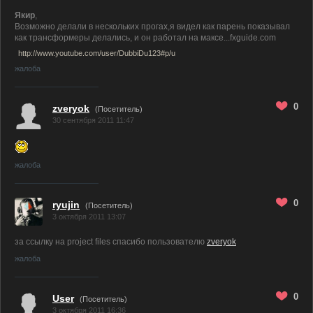
Якир
,
Возможно делали в нескольких прогах,я видел как парень показывал
как трансформеры делались, и он работал на максе...fxguide.com
http://www.youtube.com/user/DubbiDu123#p/u
жалоба
0
zveryok
(Посетитель)
30 сентября 2011 11:47
жалоба
0
ryujin
(Посетитель)
3 октября 2011 13:07
за ссылку на project files спасибо пользователю
zveryok
жалоба
0
User
(Посетитель)
3 октября 2011 16:36