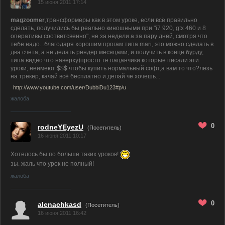
15 июня 2011 17:14
magzoomer
,трансформеры как в этом уроке, если всё правильно
сделать, получились бы реально киношными при "i7 920, gtx 460 и 8
оперативы соответсвенно", не за недели а за пару дней, смотря что
тебе надо...благодаря хорошим прогам типа mari, это можно сделать в
два счета, а не делать рендер месяцами, и получить в конце бурду,
типа видео что наверху)просто те пацанчики которые писали эти
уроки, неимеют $$$ чтобы купить нормальный софт,а вам то что?лезь
на трекер, качай всё бесплатно и делай че хочешь...
http://www.youtube.com/user/DubbiDu123#p/u
жалоба
0
rodneYEyezU
(Посетитель)
16 июня 2011 10:17
Хотелось бы по больше таких уроков!
зы. жаль что урок не полный!
жалоба
0
alenachkasd
(Посетитель)
16 июня 2011 16:42