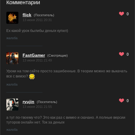
Комментарии
0
flick
(Посетитель)
13 июня 2011 20:31
Ех какой урок былибы деньги купил)
жалоба
0
FastGamer
(
Смотрящие)
13 июня 2011 21:49
Уроки на том сайте просто зашибенные. В теории можно же выкачать
все с вимэо?
жалоба
0
ryujin
(Посетитель)
13 июня 2011 21:55
а тут по-твоему что? Это как раз с вимео и скачано. А полные версии
туторов онлайн нет. Ток за деньги
жалоба