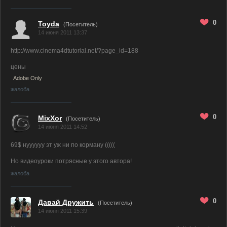
0
Toyda
(Посетитель)
14 июня 2011 13:37
http://www.cinema4dtutorial.net/?page_id=188
цены
Adobe Only
жалоба
0
MixXor
(Посетитель)
14 июня 2011 14:52
69$ нуууууу эт уж ни по корману (((((
Но видеоуроки потрясные у этого автора!
жалоба
0
Давай Дружить
(Посетитель)
14 июня 2011 15:39