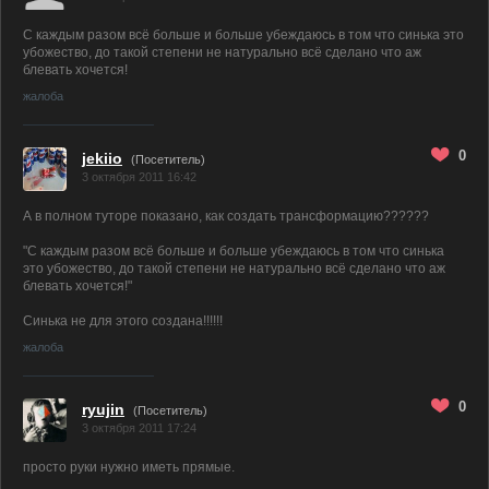
С каждым разом всё больше и больше убеждаюсь в том что синька это
убожество, до такой степени не натурально всё сделано что аж
блевать хочется!
жалоба
0
jekiio
(Посетитель)
3 октября 2011 16:42
А в полном туторе показано, как создать трансформацию??????
"С каждым разом всё больше и больше убеждаюсь в том что синька
это убожество, до такой степени не натурально всё сделано что аж
блевать хочется!"
Синька не для этого создана!!!!!!
жалоба
0
ryujin
(Посетитель)
3 октября 2011 17:24
просто руки нужно иметь прямые.