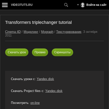
VIDEOTUTS.RU
Войти на сайт
Transformers triplechanger tutorial
Cinema 4D
/
Моделинг
/
Mograph
/
Текстурирование
, 3 октября
2011
Скачать урок
Превию
Скриншоты
Скачать уроки с:
Yandex.disk
Скачать Project files с:
Yandex.disk
Посмотреть:
on-line