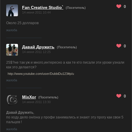
0
Fan Creative Studio`
(Посетитель)
14 июня 2011 10:44
Около 25 долларов
жалоба
0
Давай Дружить
(Посетитель)
14 июня 2011 12:25
25$?не так уж и много,интересно а как те кто писали эти уроки узнали
как это делается?
http://www.youtube.com/user/DubbiDu123#p/u
жалоба
0
MixXor
(Посетитель)
14 июня 2011 13:30
Давай Дружить
,
по ходу дело он/она у профи занимались и знают эту прогу как свои 5
пальцев !
жалоба