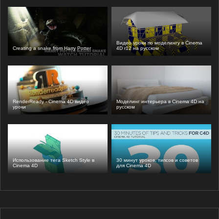
Видео уроки по моделингу в Cinema
Creating a snake from Harry Potter
4D r12 на русском
RenderReady - Cinema 4D видео
Моделинг интерьера в Cinema 4D на
уроки
русском
Использование тега Sketch Style в
30 минут уроков, типсов и советов
Cinema 4D
для Cinema 4D