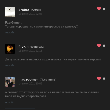
0
bratoz
(
Админ
)
13 июня 2011 22:06
FastGamer
,
Туторы хорошие, но самое интересное за денежку))
жалоба
0
flick
(Посетитель)
13 июня 2011 22:15
Да туторы жесть надеюсь скоро выложат на торент полные версии)
жалоба
0
magzoomer
(Посетитель)
14 июня 2011 10:06
а сколько стоят то уроки че то не нашел я там на сайте по крайней
мере не видно спервого раза
жалоба