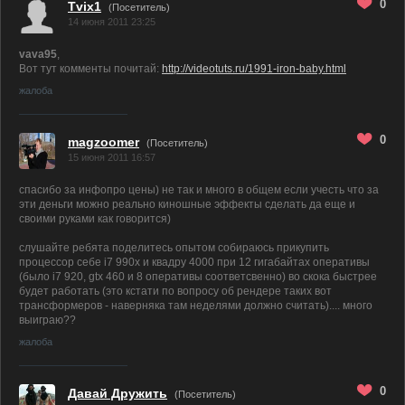
0
Tvix1
(Посетитель)
14 июня 2011 23:25
vava95
,
Вот тут комменты почитай:
http://videotuts.ru/1991-iron-baby.html
жалоба
0
magzoomer
(Посетитель)
15 июня 2011 16:57
спасибо за инфопро цены) не так и много в общем если учесть что за
эти деньги можно реально киношные эффекты сделать да еще и
своими руками как говорится)
слушайте ребята поделитесь опытом собираюсь прикупить
процессор себе i7 990x и квадру 4000 при 12 гигабайтах оперативы
(было i7 920, gtx 460 и 8 оперативы соответсвенно) во скока быстрее
будет работать (это кстати по вопросу об рендере таких вот
трансформеров - наверняка там неделями должно считать).... много
выиграю??
жалоба
0
Давай Дружить
(Посетитель)