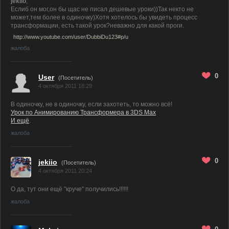
jekiio
,
Еслиб он мог,он бы щас не писал дешевые уроки))Так некто не
может,тем более в одиночку)Хотя хотелось бы увидеть процесс
трансформации, есть такой урок?неважно для какой проги.
http://www.youtube.com/user/DubbiDu123#p/u
жалоба
0
User
(Посетитель)
4 октября 2011 18:29
В одиночку, не в одиночку, если захотеть, то можно всё!
Урок по Анимированию Трансформера в 3DS Max
И ещё
.
жалоба
0
jekiio
(Посетитель)
4 октября 2011 20:24
О да, тут они ещё "круче" получились!!!!!!
жалоба