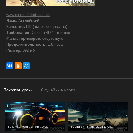
www.cinema4dtutorial.net
Язык:
Английский
Качество:
HD (высокое качество)
Требования:
Cinema 4D 11 и выше
Файлы примеров:
отсутствуют
Продолжительность:
1,5 часа
Размер:
392 мб
Похожие уроки
Случайные уроки
Build your own tron light cycle
Boeng 777 plane crash tutorial