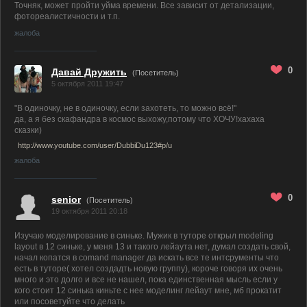
Точняк, может пройти уйма времени. Все зависит от детализации,
фотореалистичности и т.п.
жалоба
0
Давай Дружить
(Посетитель)
5 октября 2011 19:47
"В одиночку, не в одиночку, если захотеть, то можно всё!"
да, а я без скафандра в космос выхожу,потому что ХОЧУ!хахаха
сказки)
http://www.youtube.com/user/DubbiDu123#p/u
жалоба
0
senior
(Посетитель)
19 октября 2011 20:18
Изучаю моделирование в синьке. Мужик в туторе открыл modeling
layout в 12 синьке, у меня 13 и такого лейаута нет, думал создать свой,
начал копатся в comand manager да искать все те интсрументы что
есть в туторе( хотел создадть новую группу), короче говоря их очень
много и это долго и все не нашел, пока единственная мысль если у
кого стоит 12 синька киньте с нее моделинг лейаут мне, мб прокатит
или посоветуйте что делать