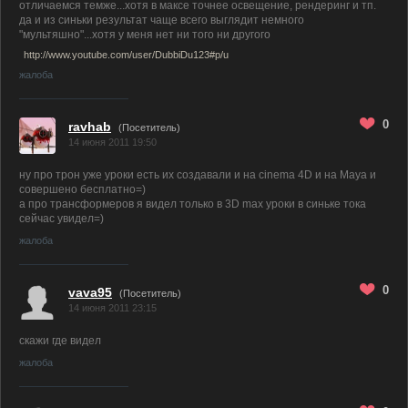
отличаемся темже...хотя в максе точнее освещение, рендеринг и тп.
да и из синьки результат чаще всего выглядит немного
"мультяшно"...хотя у меня нет ни того ни другого
http://www.youtube.com/user/DubbiDu123#p/u
жалоба
0
ravhab
(Посетитель)
14 июня 2011 19:50
ну про трон уже уроки есть их создавали и на cinema 4D и на Maya и
совершено бесплатно=)
а про трансформеров я видел только в 3D max уроки в синьке тока
сейчас увидел=)
жалоба
0
vava95
(Посетитель)
14 июня 2011 23:15
скажи где видел
жалоба