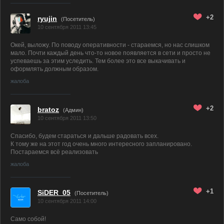
+2
ryujin
(Посетитель)
10 сентября 2011 13:45
Окей, выложу. По поводу оперативности - стараемся, но нас слишком
мало. Почти каждый день что-то новое появляется в сети и просто не
успеваешь за этим уследить. Тем более это все выкачивать и
оформлять должным образом.
жалоба
+2
bratoz
(
Админ
)
10 сентября 2011 13:50
Спасибо, будем стараться и дальше радовать всех.
К тому же на этот год очень много интересного запланировано.
Постараемся всё реализовать
жалоба
+1
SiDER_05
(Посетитель)
10 сентября 2011 14:00
Само собой!