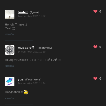
0
bratoz
(
Админ
)
14 сентября 2011 11:02
Heheh, Thanks :)
Yeah )))
жалоба
0
musaeloff
(Посетитель)
14 сентября 2011 11:19
ПОЗДРАВЛЯЮ!!!! ВЫ ОТЛИЧНЫЙ САЙТ!!!
жалоба
0
yuz
(Посетитель)
14 сентября 2011 11:24
Поздравляю!
жалоба