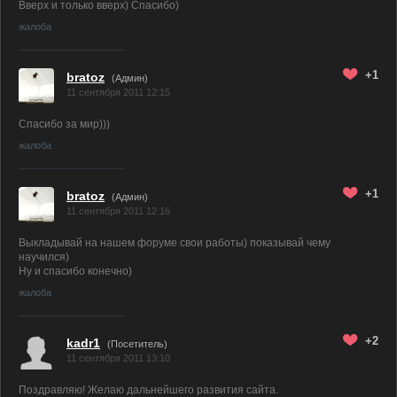
Вверх и только вверх) Спасибо)
жалоба
+1
bratoz
(
Админ
)
11 сентября 2011 12:15
Спасибо за мир)))
жалоба
+1
bratoz
(
Админ
)
11 сентября 2011 12:16
Выкладывай на нашем форуме свои работы) показывай чему
научился)
Ну и спасибо конечно)
жалоба
+2
kadr1
(Посетитель)
11 сентября 2011 13:10
Поздравляю! Желаю дальнейшего развития сайта.