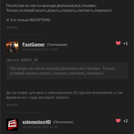
Посмотри на листы выхода,фильмов,игр,техники..
Только успевай качать,играть,слушать,смотреть,покупать!
И это только INCEPTION!
жалоба
+1
FastGamer
(
Смотрящие)
10 сентября 2011 14:39
Цитата: SiDER_05
Посмотри на листы выхода,фильмов,игр,техники..Только
успевай качать,играть,слушать,смотреть,покупать!
Да ню няфиг, для вахи и смешариков в 3D сделаю исключение, а так
времени нет, надо кинодело зубрить.
жалоба
+2
sidemotion4D
(Посетитель)
10 сентября 2011 14:49