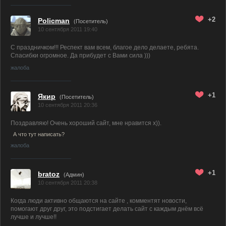
+2
Policman
(Посетитель)
10 сентября 2011 19:40
С праздничком!!! Респект вам всем, благое дело делаете, ребята.
Спасибки огромное. Да прибудет с Вами сила )))
жалоба
+1
Якир
(Посетитель)
10 сентября 2011 20:36
Поздравляю! Очень хороший сайт, мне нравится х)).
А что тут написать?
жалоба
+1
bratoz
(
Админ
)
10 сентября 2011 20:38
Когда люди активно общаются на сайте , комментят новости,
помогают друг друг, это подстигает делать сайт с каждым днём всё
лучше и лучше!!