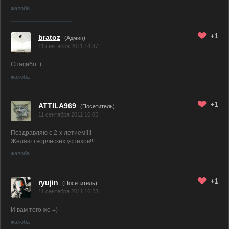
жалоба
+1
bratoz
(
Админ
)
11 сентября 2011 14:37
Спасибо :)
жалоба
+1
ATTILA969
(Посетитель)
11 сентября 2011 16:05
Поздравляю с 2-х летием!!!!
Желаю творческих успехов!!!
жалоба
+1
ryujin
(Посетитель)
11 сентября 2011 16:23
И вам того же =)
жалоба