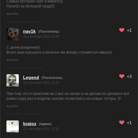
Самый лутчший сайт в мире!!!)))
Пасибо за большой труд!!))
жалоба
+1
nav1k
(Посетитель)
10 сентября 2011 22:52
С днем рождения!)
Всего вам хорошего и конечно же всегда стремиться вверх))
жалоба
+3
Legend
(Посетитель)
10 сентября 2011 22:57
При том, что я практически у вас не качаю и не делаю по урокам я всё
равно пару раз в неделю захожу посмотреть на новые туторы :D
жалоба
+1
bratoz
(
Админ
)
11 сентября 2011 12:15