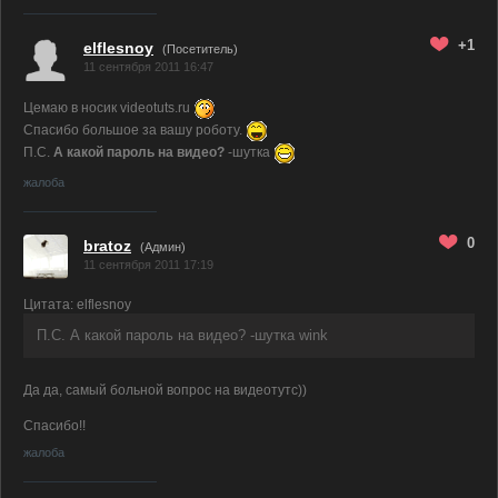
+1
elflesnoy
(Посетитель)
11 сентября 2011 16:47
Цемаю в носик videotuts.ru
Спасибо большое за вашу роботу.
П.С.
А какой пароль на видео?
-шутка
жалоба
0
bratoz
(
Админ
)
11 сентября 2011 17:19
Цитата: elflesnoy
П.С. А какой пароль на видео? -шутка wink
Да да, самый больной вопрос на видеотутс))
Спасибо!!
жалоба