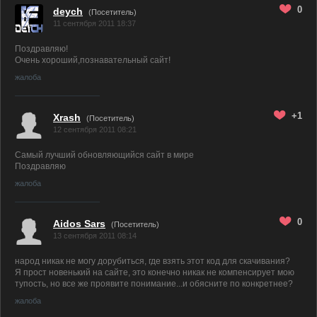
0
deych
(Посетитель)
11 сентября 2011 18:37
Поздравляю!
Очень хороший,познавательный сайт!
жалоба
+1
Xrash
(Посетитель)
12 сентября 2011 08:21
Самый лучший обновляющийся сайт в мире
Поздравляю
жалоба
0
Aidos Sars
(Посетитель)
13 сентября 2011 08:14
народ никак не могу дорубиться, где взять этот код для скачивания?
Я прост новенький на сайте, это конечно никак не компенсирует мою
тупость, но все же проявите понимание...и обясните по конкретнее?
жалоба