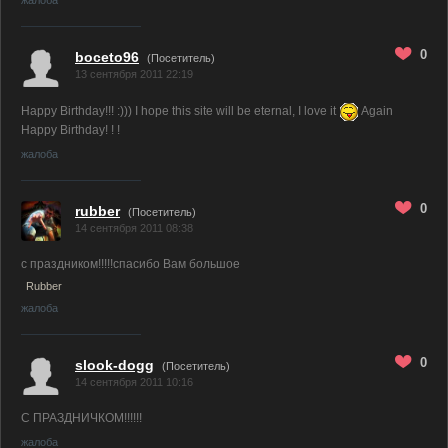
жалоба
0
boceto96
(Посетитель)
13 сентября 2011 22:19
Happy Birthday!!! :))) I hope this site will be eternal, I love it
Again
Happy Birthday! ! !
жалоба
0
rubber
(Посетитель)
14 сентября 2011 08:38
с праздником!!!!!спасибо Вам большое
Rubber
жалоба
0
slook-dogg
(Посетитель)
14 сентября 2011 10:16
С ПРАЗДНИЧКОМ!!!!!!
жалоба