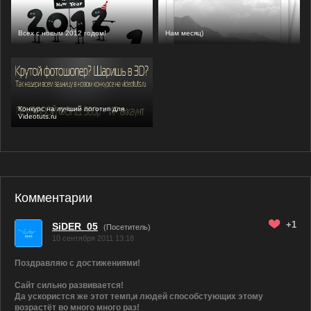
Всех с новым 2012 годом!
Нам месяц)
Конкурс на лучший логотип для
Videotuts.ru
Комментарии
+1
SiDER_05
(Посетитель)
10 сентября 2011 13:18
Поздравляю с достижениями!
Сайт сильно развивается!
Да ускористся же этот темп,и людей способстующих этому
возрастёт во много много раз!