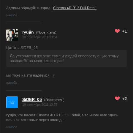
Админы обрадуйте народ -
Cinema 4D R13 Full Retail
жалоба
+1
ryujin
(Посетитель)
10 сентября 2011 13:34
Цитата: SiDER_05
Да ускористся же этот темп,и людей способстующих этому
возрастёт во много много раз!
мы тоже на это надеемся =)
жалоба
+2
SiDER_05
(Посетитель)
10 сентября 2011 13:37
ryujin
, что насчёт Cinema 4D R13 Full Retail, а то много чего здесь
появляется только через полгода..
жалоба