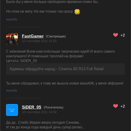
Было бы у меня больше свободного времени помог бы..
Но пока не могу. Но как только так сразу.
жалоба
+2
FastGamer
(
Смотрящие)
10 сентября 2011 14:20
С юбилеем! Всем нам побольше творческих идей! И всего самого
наилучшего! И поменьше троллей на форуме!
Цитата: SiDER_05
Админы обрадуйте народ - Cinema 4D R13 Full Retail
Ты меня обрадовал, к тому же вышла новая ваха40К, у меня эйфория!
жалоба
+2
SiDER_05
(Посетитель)
10 сентября 2011 14:30
Да да.. Спейс Марин вчера сегодня Синема..
И так до конца года каждый день супер релиз..