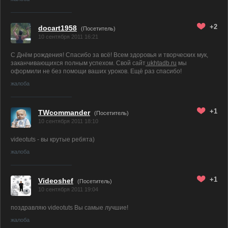
+2
docart1958
(Посетитель)
10 сентября 2011 16:21
С Днём рождения! Спасибо за всё! Всем здоровья и творческих мук,
заканчивающихся полным успехом. Свой сайт
ukhtadb.ru
мы
оформили не без помощи ваших уроков. Ещё раз спасибо!
жалоба
+1
TWcommander
(Посетитель)
10 сентября 2011 18:10
videotuts - вы крутые ребята)
жалоба
+1
Videoshef
(Посетитель)
10 сентября 2011 19:04
поздравляю videotuts Вы самые лучшие!
жалоба