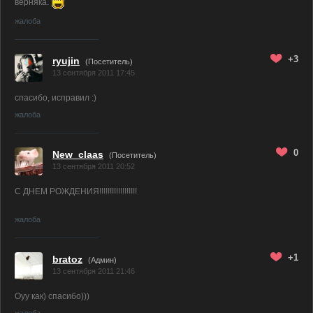
верняка.
жалоба
+3
ryujin
(Посетитель)
13 сентября 2011 17:45
спасибо, исправил :)
жалоба
0
New_claas
(Посетитель)
13 сентября 2011 20:52
С ДНЕМ РОЖДЕНИЯ!!!!!!!!!!!!!!!!!!
жалоба
+1
bratoz
(
Админ
)
13 сентября 2011 21:46
Оуу как) спасибо)))