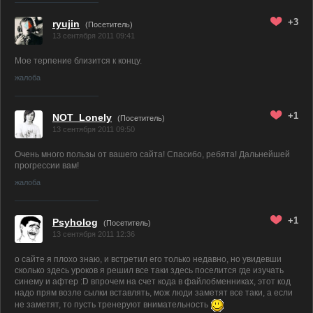
+3
ryujin
(Посетитель)
13 сентября 2011 09:41
Мое терпение близится к концу.
жалоба
+1
NOT_Lonely
(Посетитель)
13 сентября 2011 09:50
Очень много пользы от вашего сайта! Спасибо, ребята! Дальнейшей
прогрессии вам!
жалоба
+1
Psyholog
(Посетитель)
13 сентября 2011 12:36
о сайте я плохо знаю, и встретил его только недавно, но увидевши
сколько здесь уроков я решил все таки здесь поселится где изучать
синему и афтер :D впрочем на счет кода в файлобменниках, этот код
надо прям возле сылки вставлять, мож люди заметят все таки, а если
не заметят, то пусть тренеруют внимательность