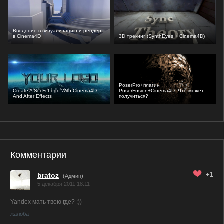
Введение в визуализацию и рендер
в Cinema4D
3D трекинг (SynthEyes + Cinema4D)
PoserPro+плагин
Create A Sci-Fi Logo With Cinema4D
PoserFusion+Cinema4D. Что может
And After Effects
получиться?
Комментарии
+1
bratoz
(
Админ
)
5 декабря 2011 18:11
Yandex мать твою где? :))
жалоба