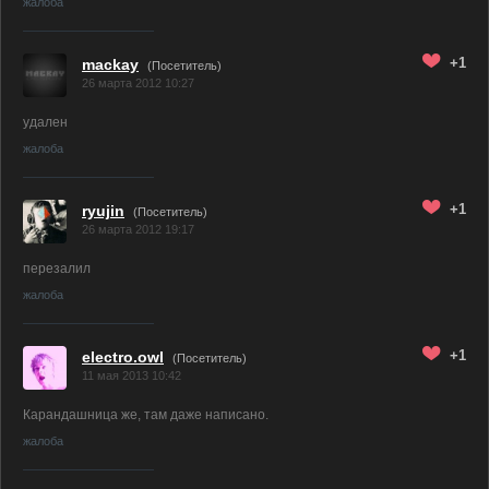
жалоба
+1
mackay
(Посетитель)
26 марта 2012 10:27
удален
жалоба
+1
ryujin
(Посетитель)
26 марта 2012 19:17
перезалил
жалоба
+1
electro.owl
(Посетитель)
11 мая 2013 10:42
Карандашница же, там даже написано.
жалоба