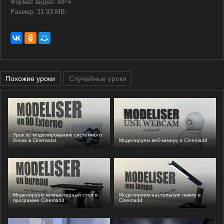
Формат видео: MP4
Размер: 31.93 MB
Похожие уроки
Случайные уроки
Урок по моделированию системного
блока в Cinema4d
Моделируем веб-камеру в Cinema4d
Моделируем компьютерный стол в
Моделируем настольную лампу в
программе Cinema4d
Cinema4d