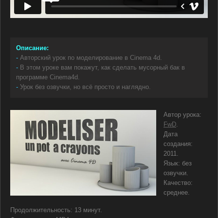
Описание:
-
Авторский урок по моделирование в Cinema 4d.
-
В этом уроке вам покажут, как сделать мусорный бак в
программе Cinema4d.
-
Урок без озвучки, но всё просто и наглядно.
Автор урока:
FwD
.
Дата
создания:
2011.
Язык: без
озвучки.
Качество:
среднее.
Продолжительность: 13 минут.