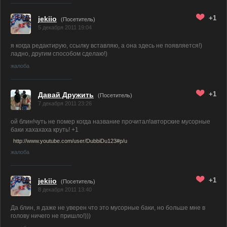
+1
jekiio
(Посетитель)
5 декабря 2011 19:04
я когда редактирую, ссылку вставляю, а она здесь не появляется!)
ладно, другим способом сделаю!)
жалоба
+1
Давай Дружить
(Посетитель)
7 декабря 2011 23:26
ой блин!чуть не помер когда название прочитал!авторские мусорные
баки хахахаха круть! +1
http://www.youtube.com/user/DubbiDu123#p/u
жалоба
+1
jekiio
(Посетитель)
8 декабря 2011 13:40
Да блин, я даже не уверен что это мусорные баки, но больше мне в
голову ничего не пришло!)))