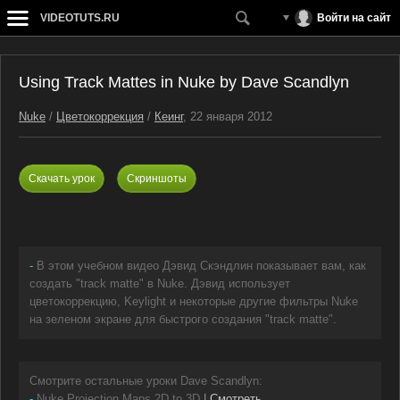
VIDEOTUTS.RU
Войти на сайт
Using Track Mattes in Nuke by Dave Scandlyn
Nuke
/
Цветокоррекция
/
Кеинг
, 22 января 2012
Скачать урок
Скриншоты
-
В этом учебном видео Дэвид Скэндлин показывает вам, как
создать "track matte" в Nuke. Дэвид использует
цветокоррекцию, Keylight и некоторые другие фильтры Nuke
на зеленом экране для быстрого создания "track matte".
Смотрите остальные уроки Dave Scandlyn:
-
Nuke Projection Maps 2D to 3D
|
Смотреть