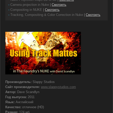
-
Camera projection in Nuke
|
Смотреть
-
Compositing in NUKE
|
Смотреть
-
Tracking, Compositing & Color Correction in Nuke
|
Смотреть
Производитель:
Slappy Studios
Сайт производителя:
www.slappystudios.com
Автор:
Dave Scandlyn
Год выпуска:
2011
Язык:
Английский
Качество:
отличное (HD)
Размер:
124 мб