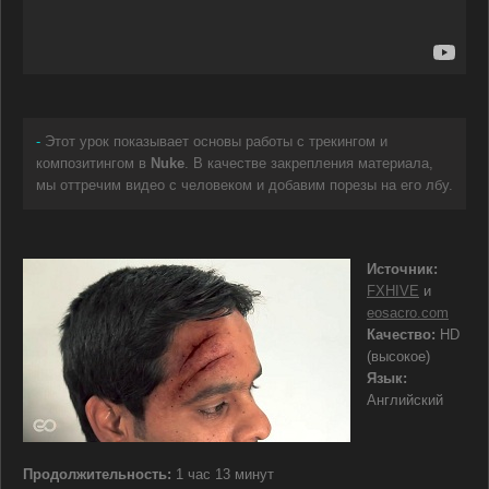
-
Этот урок показывает основы работы с трекингом и
композитингом в
Nuke
. В качестве закрепления материала,
мы оттречим видео с человеком и добавим порезы на его лбу.
Источник:
FXHIVE
и
eosacro.com
Качество:
HD
(высокое)
Язык:
Английский
Продолжительность:
1 час 13 минут