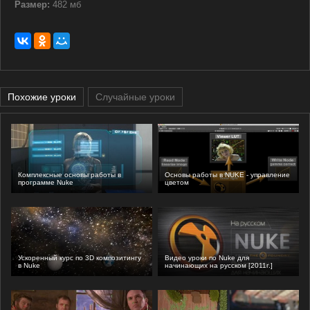
Размер:
482 мб
Похожие уроки
Случайные уроки
Комплексные основы работы в
Основы работы в NUKE - управление
программе Nuke
цветом
Ускоренный курс по 3D композитингу
Видео уроки по Nuke для
в Nuke
начинающих на русском [2011г.]