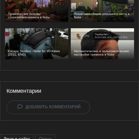
Практические основы
Пошаговая сборка реального шота в
стереокомпозитинга в Nuke
Nuke
Escape Studios - Nuke for 3D Artists
Автоматические и пользовательские
[2011, ENG]
настройки трекинга в Nuke
Комментарии
ДОБАВИТЬ КОММЕНТАРИЙ
Друзья сайта
Опрос