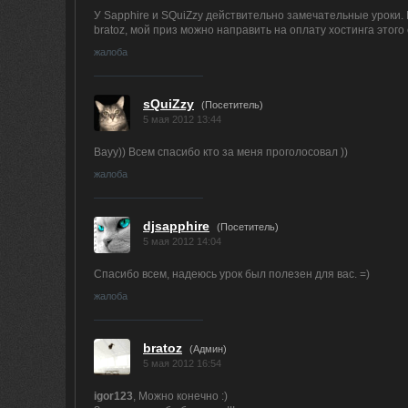
У Sapphire и SQuiZzy действительно замечательные уроки. 
bratoz, мой приз можно направить на оплату хостинга этого
жалоба
sQuiZzy
(Посетитель)
5 мая 2012 13:44
Вауу)) Всем спасибо кто за меня проголосовал ))
жалоба
djsapphire
(Посетитель)
5 мая 2012 14:04
Спасибо всем, надеюсь урок был полезен для вас. =)
жалоба
bratoz
(
Админ
)
5 мая 2012 16:54
igor123
, Можно конечно :)