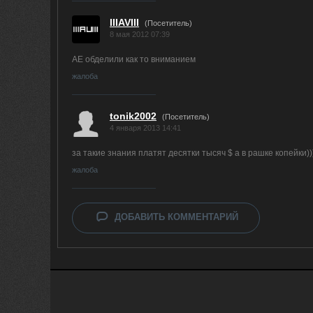
IIIAVIII
(Посетитель)
8 мая 2012 07:39
AE обделили как то вниманием
жалоба
tonik2002
(Посетитель)
4 января 2013 14:41
за такие знания платят десятки тысяч $ а в рашке копейки)))
жалоба
ДОБАВИТЬ КОММЕНТАРИЙ