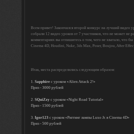
Всем привет! Закончился второй конкурс на лучший видео уро
собрали 12 видео уроков от 7 участников, что не может не р
комментариях вы отпишитесь о том, чего не хватало, что б
Cinema 4D, Houdini, Nuke, 3ds Max, Poser, Boujou, After Eff
Итак, места распределились следующим образом:
1.
Sapphire
с уроком «Alien Attack 2!»
Приз - 3000 рублей
2.
SQuiZzy
с уроком «Night Road Tutorial»
Приз - 1500 рублей
3.
Igor123
с уроком «Риггинг лампы Luxo Jr. в Cinema 4D»
Приз - 500 рублей