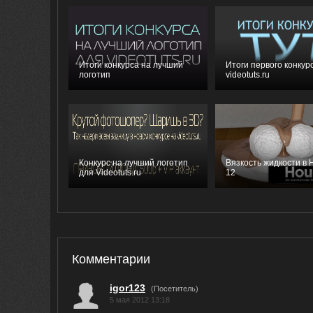
Итоги конкурса на лучший
Итоги первого конкур
логотип
videotuts.ru
Конкурс на лучший логотип
Вязкость жидкости в 
для Videotuts.ru
12
Комментарии
igor123
(Посетитель)
5 мая 2012 13:18