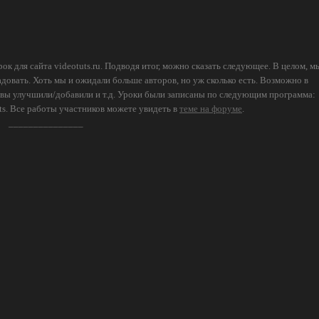
к для сайта videotuts.ru. Подводя итог, можно сказать следующее. В целом, м
адовать. Хоть мы и ожидали больше авторов, но уж сколько есть. Возможно в
ы вы улучшили/добавили и т.д. Уроки были записаны по следующим программа:
ects. Все работы участников можете увидеть в
теме на форуме
.
_______________