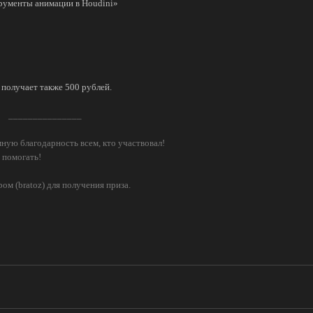
рументы анимации в Houdini»
получает также 500 рублей.
_______________
ную благодарность всем, кто участвовал!
 помогать!
м (bratoz) для получения приза.