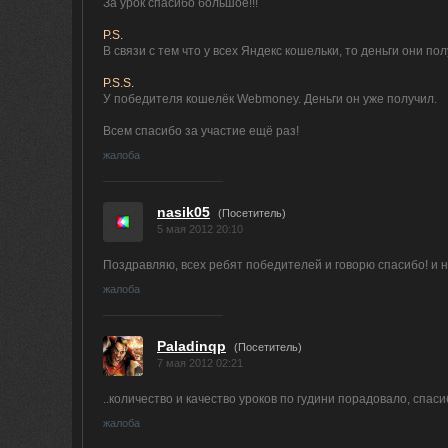
За урок спасибо большое!!!
P.S.
В связи с тем что у всех Яндекс кошельки, то деньги они по
P.S.S.
У победителя кошелёк Webmoney. Деньги он уже получил.
Всем спасибо за участие ещё раз!
жалоба
nasik05
(Посетитель)
5 мая 2012 20:10
Поздравляю, всех ребят победителей и говорю спасибо! и
жалоба
Paladinqp
(Посетитель)
7 мая 2012 02:21
..количество и качество уроков по гудини порадовало, спаси
жалоба