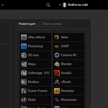
Войти на сайт
Навигация
Поиск урока
After effects
Nuke
Photoshop
GIMP
3D max
Cinema 4D
Maya
Blender
Softimage, XSI
Houdini
Mudbox
zBrush
Eyeon Fusion
Illustrator
Modo
Rhinoceros