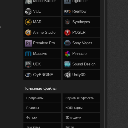
MotionBuilder
Lightroom
VUE
Realflow
MARI
Syntheyes
ы
Anime Studio
POSER
Premiere Pro
Sony Vegas
Massive
Pinnacle
UDK
Sound Design
CryENGINE
Unity3D
Полезные файлы
Программы
Звуковые эффекты
Плагины
HDRI карты
Футажи
3D модели
Текстуры
Кисти