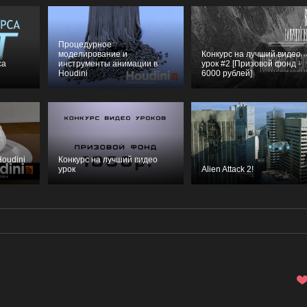
Процедурное
моделирование и
Конкурс на лучший видео
са
инструменты анимации в
урок #2 [Призовой фонд -
Houdini
6000 рублей]
Houdini
Конкурс на лучший видео
урок
Alien Attack 2!