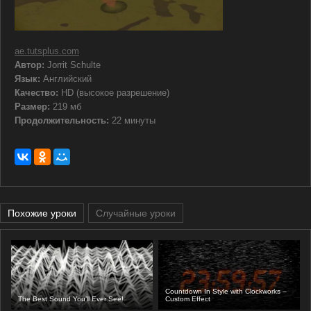
ae.tutsplus.com
Автор:
Jorrit Schulte
Язык:
Английский
Качество:
HD (высокое разрешение)
Размер:
219 мб
Продолжительность:
22 минуты
Похожие уроки
Случайные уроки
Countdown In Style with Clockworks –
The Best Sound You’ll Ever See!
Custom Effect