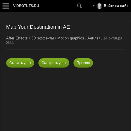
VIDEOTUTS.RU
Войти на сайт
Map Your Destination in AE
After Effects
/
3D эффекты
/
Motion graphics
/
Aetuts+
, 14 октября
2009
Скачать урок
Смотреть урок
Превию