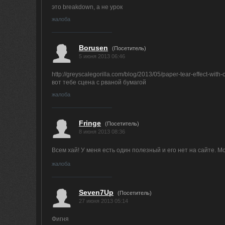
это breakdown, а не урок
жалоба
Borusen
(Посетитель)
5 июня 2013 06:46
http://greyscalegorilla.com/blog/2013/05/paper-tear-effect-with-
вот тебе сцена с рваной бумагой
жалоба
Fringe
(Посетитель)
8 июня 2013 08:36
Всем хай! У меня есть один полезный и его нет на сайте. М
жалоба
Seven7Up
(Посетитель)
27 июня 2013 05:14
Фигня