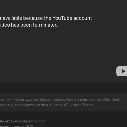
 о том, как он сделал эффект рваной бумаги в интро к GenArts Reel,
енты, деформатор изгиба, Cinema 4D и After Effects.
чник:
Greyscalegorilla.com
ство:
высокое (HD)