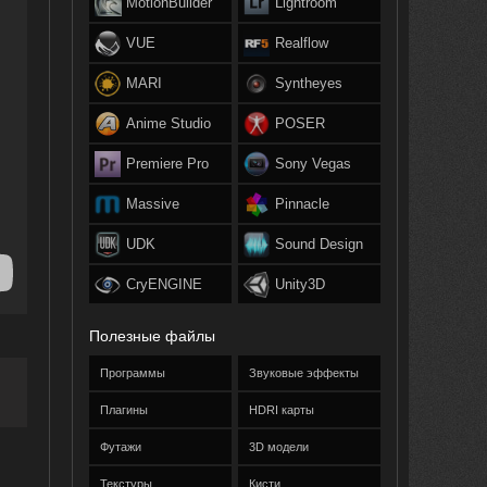
MotionBuilder
Lightroom
VUE
Realflow
MARI
Syntheyes
Anime Studio
POSER
Premiere Pro
Sony Vegas
Massive
Pinnacle
UDK
Sound Design
CryENGINE
Unity3D
Полезные файлы
Программы
Звуковые эффекты
Плагины
HDRI карты
Футажи
3D модели
Текстуры
Кисти