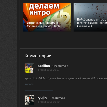
Бейсбольное интро с
Интро с 3D цифрами в
физическим рендером
Cinema 4D и After Effects
Cinema 4D
Комментарии
casillas
(Посетитель)
3 июня 2013 20:07
Урок НЕ О ЧЕМ...Лучше бы как сделать в Cinema 4D показал
жалоба
ryujin
(Посетитель)
4 июня 2013 05:40