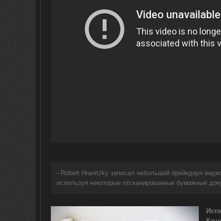
-
Robert Hranitzky записал небольшой брейкдаун видео
используя некоторые отсканированные бумажные докум
Исто
Каче