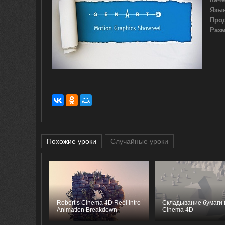
Язык
Про
Разм
Похожие уроки
Случайные уроки
Robert’s Cinema 4D Reel Intro
Складывание бумаги 
Animation Breakdown
Cinema 4D