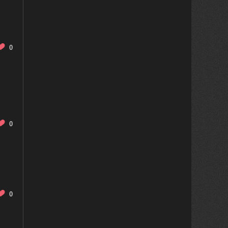
0
0
0