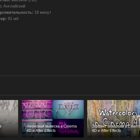
:
Английский
должительность:
18 минут
ер:
91 мб
в
Неоновая вывеска в Cinema
Эффект акварели в Cinem
4D и After Effects
4D и After Effects