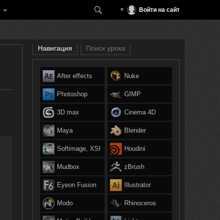
Войти на сайт
Навигация
Поиск урока
After effects
Nuke
Photoshop
GIMP
3D max
Cinema 4D
Maya
Blender
Softimage, XSI
Houdini
Mudbox
zBrush
Eyeon Fusion
Illustrator
Modo
Rhinoceros