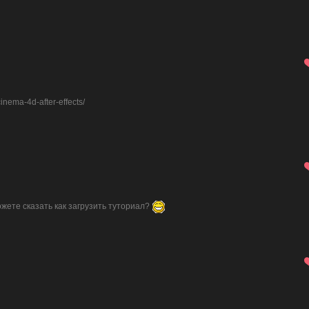
cinema-4d-after-effects/
ожете сказать как загрузить туториал?