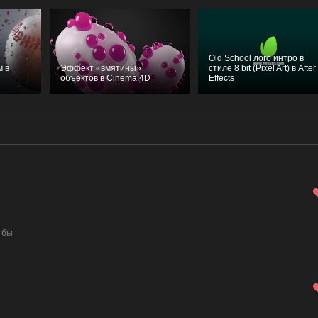
Old School лого интро в
 в
Эффект «вмятины»
стиле 8 bit (Pixel Art) в After
объектов в Cinema 4D
Effects
 бы