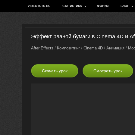
VIDEOTUTS.RU
СТАТИСТИКА
ФОРУМ
БЛОГ
Эффект рваной бумаги в Cinema 4D и Aft
After Effects
/
Композитинг
/
Cinema 4D
/
Анимация
/
Mog
Скачать урок
Смотреть урок