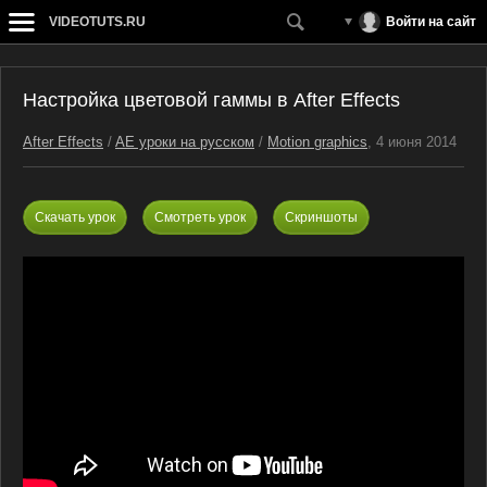
VIDEOTUTS.RU
Войти на сайт
Настройка цветовой гаммы в After Effects
After Effects
/
AE уроки на русском
/
Motion graphics
, 4 июня 2014
Скачать урок
Смотреть урок
Скриншоты