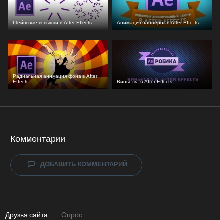
Шейповые вспышки в After Effects
Анимация баннеров в After Effects
Радиальная анимация фона в After
Effects
Виньетка в After Effects
Комментарии
ДОБАВИТЬ КОММЕНТАРИЙ
Друзья сайта
Опрос