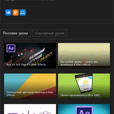
Похожие уроки
Случайные уроки
Настройка кривых (curves) при
Все об Null Object в After Effects
анимации в After Effects
Элегантный цветовой переход в After
Effects
Промо приложения в AE и C4D