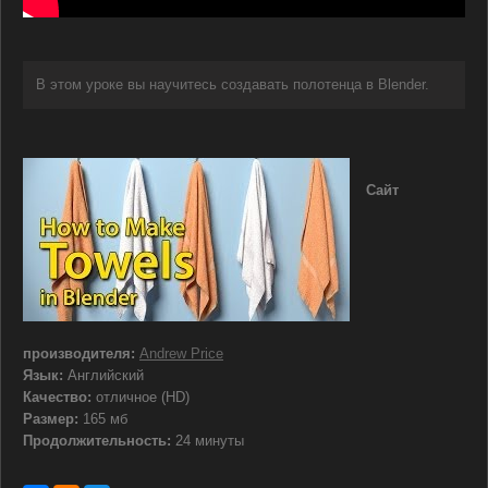
В этом уроке вы научитесь создавать полотенца в Blender.
Сайт
производителя:
Andrew Price
Язык:
Английский
Качество:
отличное (HD)
Размер:
165 мб
Продолжительность:
24 минуты